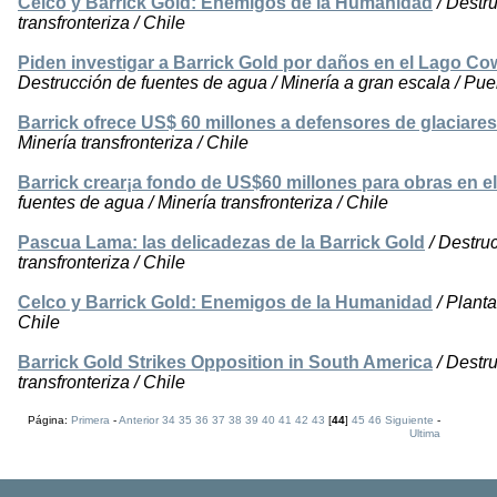
Celco y Barrick Gold: Enemigos de la Humanidad
/ Destru
transfronteriza / Chile
Piden investigar a Barrick Gold por daños en el Lago Co
Destrucción de fuentes de agua / Minería a gran escala / Pueb
Barrick ofrece US$ 60 millones a defensores de glaciares
Minería transfronteriza / Chile
Barrick crear¡a fondo de US$60 millones para obras en el
fuentes de agua / Minería transfronteriza / Chile
Pascua Lama: las delicadezas de la Barrick Gold
/ Destruc
transfronteriza / Chile
Celco y Barrick Gold: Enemigos de la Humanidad
/ Planta
Chile
Barrick Gold Strikes Opposition in South America
/ Destru
transfronteriza / Chile
Página:
Primera
-
Anterior
34
35
36
37
38
39
40
41
42
43
[
44
]
45
46
Siguiente
-
Ultima