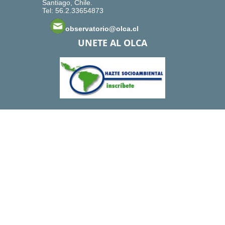
Santiago, Chile.
Tel: 56.2.33654873
observatorio@olca.cl
UNETE AL OLCA