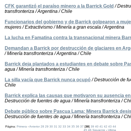
CFK garantizó el paraíso minero a la Barrick Gold
/ Destru
transfronteriza / Argentina / Chile
Funcionarios del gobierno y de Barrick golpearon a muj
mujeres / Extractivismo / Minería a gran escala / Argentina
La lucha en Famatina contra la transnacional minera Barr
Demandan a Barrick por destrucción de glaciares en Arg
/ Minería transfronteriza / Argentina / Chile
Barrick deja plantados a estudiantes en debate sobre P
agua / Minería transfronteriza / Chile
La silla vacía que Barrick nunca ocupó
/ Destrucción de fu
Chile
Barrick explica las causas que motivaron su ausencia e
Destrucción de fuentes de agua / Minería transfronteriza / Chi
Debate público sobre Pascua Lama: Minera Barrick desist
Destrucción de fuentes de agua / Minería transfronteriza / Chi
Página:
Primera
-
Anterior
28
29
30
31
32
33
34
35
36
37
[
38
]
39
40
41
42
43
44
45
46
Siguiente
-
Ultima