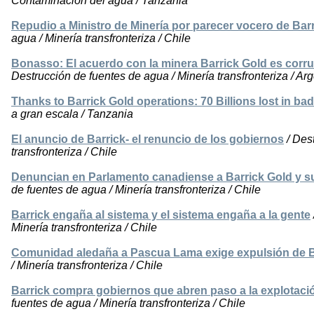
Contaminación del agua / Tanzania
Repudio a Ministro de Minería por parecer vocero de Bar
agua / Minería transfronteriza / Chile
Bonasso: El acuerdo con la minera Barrick Gold es corru
Destrucción de fuentes de agua / Minería transfronteriza / Arg
Thanks to Barrick Gold operations: 70 Billions lost in ba
a gran escala / Tanzania
El anuncio de Barrick- el renuncio de los gobiernos
/ Des
transfronteriza / Chile
Denuncian en Parlamento canadiense a Barrick Gold y 
de fuentes de agua / Minería transfronteriza / Chile
Barrick engaña al sistema y el sistema engaña a la gente
Minería transfronteriza / Chile
Comunidad aledaña a Pascua Lama exige expulsión de B
/ Minería transfronteriza / Chile
Barrick compra gobiernos que abren paso a la explotac
fuentes de agua / Minería transfronteriza / Chile