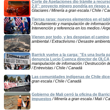
Corte de Apelaciones dio trámite a recur
2.0”: proyecto minero pondría en riesgo a 
Glaciares / Minería a gran escala / Chile / C
Tierras raras: nuevos elementos en el tabl
/ Ocultamiento y manipulación de información 
Intervención y referencia en los medios / Arg
Vienen por todo, y les despejan el camino
ambiental / Extractivismo / Desastre ambient
Barrick vuelve a la carga: “Es una burla
denuncia Lucio Cuenca director de OLCA
manipulación de información / Destrucción de
/ Entrevistas / Chile / Canadá
Las comunidades indígenas de Chile dice
gran escala / Chile / Canadá
Gobierno de Mali cerró la oficina de Bar
impuestos
/ Minería a gran escala / Mali / 