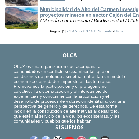
Municipalidad de Alto del Carmen invest
proyectos mineros en sector Cajón del En
/ Minería a gran escala / Biodiversidad / Chi
Página: [
1
]
2
3
4
5
6
7
8
9
10
11
Siguiente
-
Ultima
OLCA
OLCA es una organización que acompaña a
comunidades en conflicto socioambiental, que en
condiciones de profunda asimetría, enfrentan un modelo
económico depredador impuesto en los territorios.
Promovemos la participación y el protagonismo
colectivo, la sistematización y el intercambio de
experiencias y conocimientos, la articulación y el
desarrollo de procesos de valoración identitaria, con una
perspectiva de género y de derechos. De esta forma
incidir en la construcción de alternativas al desarrollo,
que estén al servicio de la vida, los ecosistemas, y las
comunidades y pueblos que los habitan.
SIGUENOS