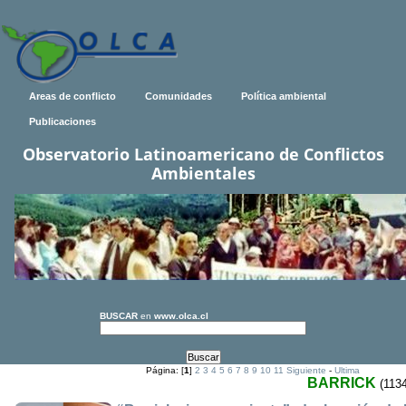
Areas de conflicto
Comunidades
Política ambiental
Publicaciones
Observatorio Latinoamericano de Conflictos
Ambientales
BUSCAR
en
www.olca.cl
Página: [
1
]
2
3
4
5
6
7
8
9
10
11
Siguiente
-
Ultima
BARRICK
(1134