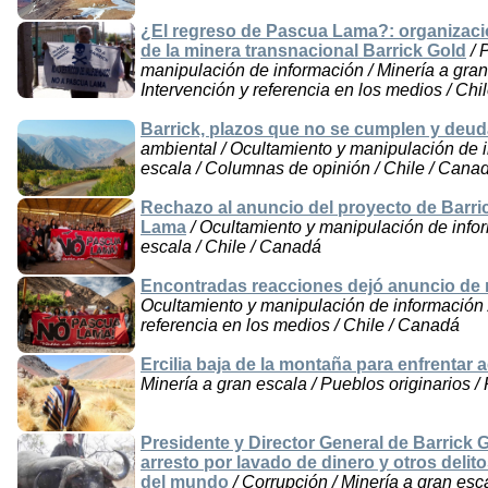
¿El regreso de Pascua Lama?: organizacio
de la minera transnacional Barrick Gold
/ 
manipulación de información / Minería a gran 
Intervención y referencia en los medios / Chi
Barrick, plazos que no se cumplen y deu
ambiental / Ocultamiento y manipulación de i
escala / Columnas de opinión / Chile / Cana
Rechazo al anuncio del proyecto de Barri
Lama
/ Ocultamiento y manipulación de infor
escala / Chile / Canadá
Encontradas reacciones dejó anuncio de 
Ocultamiento y manipulación de información /
referencia en los medios / Chile / Canadá
Ercilia baja de la montaña para enfrenta
Minería a gran escala / Pueblos originarios /
Presidente y Director General de Barrick 
arresto por lavado de dinero y otros deli
del mundo
/ Corrupción / Minería a gran esca