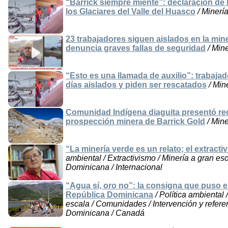
“Barrick siempre miente”: declaración de 
los Glaciares del Valle del Huasco
/ Minería
23 trabajadores siguen aislados en la mine
denuncia graves fallas de seguridad
/ Mine
“Esto es una llamada de auxilio”: trabaj
días aislados y piden ser rescatados
/ Mine
Comunidad Indígena diaguita presentó re
prospección minera de Barrick Gold
/ Mine
“La minería verde es un relato; el extrac
ambiental / Extractivismo / Minería a gran esc
Dominicana / Internacional
“Agua sí, oro no”: la consigna que puso 
República Dominicana
/ Política ambiental 
escala / Comunidades / Intervención y refere
Dominicana / Canadá