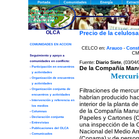
Precio de la celulosa
CELCO en:
Arauco
-
Const
CM
Fuente:
Diario Siete
, (03/04/
De la Compañía Manu
Mercurio
Filtraciones de mercur
habrían producido hac
interior de la planta d
de la Compañía Manuf
Papeles y Cartones (
una inspección de la 
Nacional del Medio A
(Conama) y de perso­n