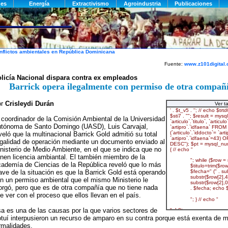
nflictos ambientales en República Dominicana
Fuente:
www.z101digital
licía Nacional dispara contra ex empleados
Barrick opera ilegalmente con permiso de otra compañ
or
Crisleydi Durán
Ver t
 coordinador de la Comisión Ambiental de la Universidad
tónoma de Santo Domingo (UASD), Luis Carvajal,
veló que la multinacional Barrick Gold admitió su total
egalidad de operación mediante un documento enviado al
nisterio de Medio Ambiente, en el que se indica que no
enen licencia ambiantal. El también miembro de la
ademía de Ciencias de la República reveló que lo más
ave de la situación es que la Barrick Gold está operando
n un permiso ambiental que el mismo Ministerio le
orgó, pero que es de otra compañía que no tiene nada
e ver con el proceso que ellos llevan en el país.
a es una de las causas por la que varios sectores de
tuí interpusieron un recurso de amparo en su contra porque está exenta de mú
rmalidades.