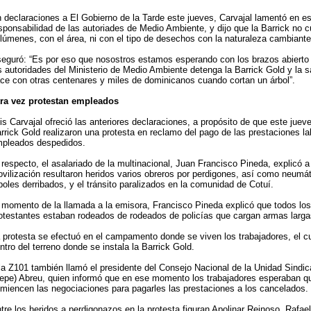
 declaraciones a El Gobierno de la Tarde este jueves, Carvajal lamentó en ese
sponsabilidad de las autoriades de Medio Ambiente, y dijo que la Barrick no c
lúmenes, con el área, ni con el tipo de desechos con la naturaleza cambiante
eguró: “Es por eso que nosostros estamos esperando con los brazos abierto 
s autoridades del Ministerio de Medio Ambiente detenga la Barrick Gold y la 
ce con otras centenares y miles de dominicanos cuando cortan un árbol”.
ra vez protestan empleados
is Carvajal ofreció las anteriores declaraciones, a propósito de que este jue
rrick Gold realizaron una protesta en reclamo del pago de las prestaciones la
pleados despedidos.
 respecto, el asalariado de la multinacional, Juan Francisco Pineda, explicó a
vilización resultaron heridos varios obreros por perdigones, así como neumá
boles derribados, y el tránsito paralizados en la comunidad de Cotuí.
 momento de la llamada a la emisora, Francisco Pineda explicó que todos lo
otestantes estaban rodeados de rodeados de policías que cargan armas larga
 protesta se efectuó en el campamento donde se viven los trabajadores, el c
ntro del terreno donde se instala la Barrick Gold.
la Z101 también llamó el presidente del Consejo Nacional de la Unidad Sindic
epe) Abreu, quien informó que en ese momento los trabajadores esperaban q
miencen las negociaciones para pagarles las prestaciones a los cancelados.
tre los heridos a perdigonazos en la protesta figuran Apolinar Reinoso, Rafae