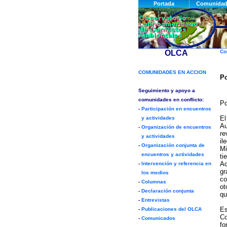
Co
Po
P
El
Au
re
il
Mi
ti
Ac
gr
co
ot
qu
Es
Co
fo