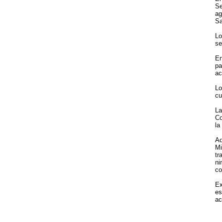
Se
ag
Sa
Lo
se
En
pa
ac
Lo
cu
La
Co
la
Ad
Mi
tr
ni
co
Ex
es
ac