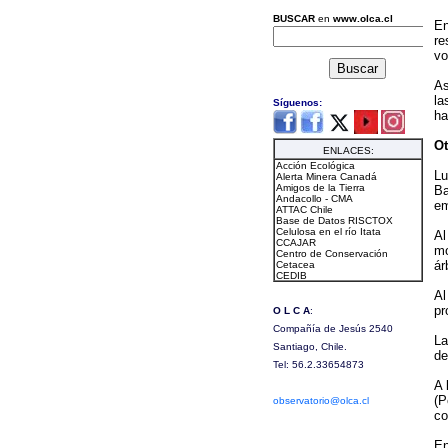
En
re
vo
As
la
ha
Ot
Lu
Ba
em
Al
mo
ár
Al
pr
La
de
A 
(P
co
En