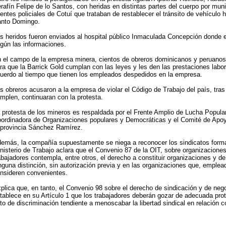
rafín Felipe de lo Santos, con heridas en distintas partes del cuerpo por mun
entes policiales de Cotuí que trataban de restablecer el tránsito de vehículo h
nto Domingo.
s heridos fueron enviados al hospital público Inmaculada Concepción donde e
gún las informaciones.
 el campo de la empresa minera, cientos de obreros dominicanos y peruano
ra que la Barrick Gold cumplan con las leyes y les den las prestaciones labo
uerdo al tiempo que tienen los empleados despedidos en la empresa.
s obreros acusaron a la empresa de violar el Código de Trabajo del país, tras 
mplen, continuaran con la protesta.
 protesta de los mineros es respaldada por el Frente Amplio de Lucha Popul
ordinadora de Organizaciones populares y Democráticas y el Comité de Apoyo
 provincia Sánchez Ramírez.
emás, la compañía supuestamente se niega a reconocer los sindicatos form
nisterio de Trabajo aclara que el Convenio 87 de la OIT, sobre organizacion
abajadores contempla, entre otros, el derecho a constituir organizaciones y de a
nguna distinción, sin autorización previa y en las organizaciones que, emplea
nsideren convenientes.
plica que, en tanto, el Convenio 98 sobre el derecho de sindicación y de nego
tablece en su Artículo 1 que los trabajadores deberán gozar de adecuada prot
to de discriminación tendiente a menoscabar la libertad sindical en relación 