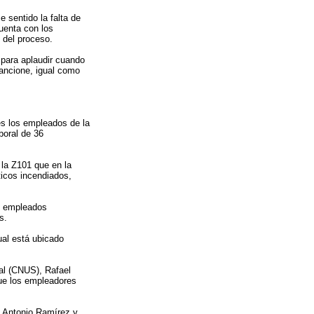
 sentido la falta de
uenta con los
 del proceso.
para aplaudir cuando
sancione, igual como
ves los empleados de la
boral de 36
 la Z101 que en la
ticos incendiados,
s empleados
s.
ual está ubicado
al (CNUS), Rafael
ue los empleadores
l Antonio Ramírez y