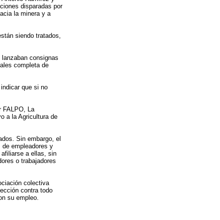
iciones disparadas por
acia la minera y a
stán siendo tratados,
s lanzaban consignas
rales completa de
indicar que si no
ar FALPO, La
 a la Agricultura de
ados. Sin embargo, el
es de empleadores y
filiarse a ellas, sin
dores o trabajadores
ciación colectiva
ección contra todo
con su empleo.