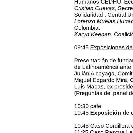
Humanos CEDHU, Ecu
Cristian Cuevas
, Secre
Solidaridad , Central U
Lorenzo Muelas Hurta
Colombia.
Karyn Keenan
, Coalic
09:45
Exposiciones de
Presentación de fundam
de Latinoamérica ante 
Julián Alcayaga, Comi
Miguel Edgardo Mira, 
Luis Macas, ex presid
(Preguntas del panel d
10:30 cafe
10:45
Exposición de 
10:45 Caso Cordillera
11:25 Caso Pascua Lam