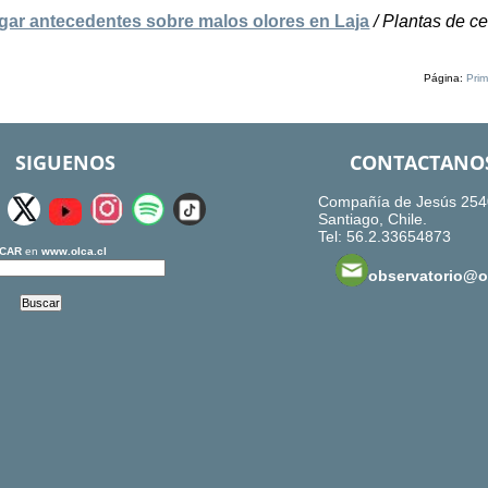
egar antecedentes sobre malos olores en Laja
/ Plantas de ce
Página:
Prim
SIGUENOS
CONTACTANO
Compañía de Jesús 254
Santiago, Chile.
Tel: 56.2.33654873
CAR
en
www.olca.cl
observatorio@ol