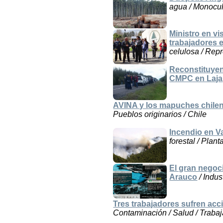
agua / Monocult
Ministro en vi
trabajadores 
celulosa / Repr
Reconstituyen
CMPC en Laja
AVINA y los mapuches chilen
Pueblos originarios / Chile
Incendio en Va
forestal / Plan
El gran negoc
Arauco
/ Indus
Tres trabajadores sufren ac
Contaminación / Salud / Trabaj