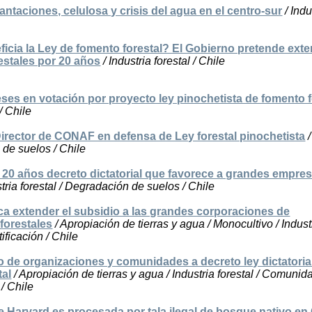
lantaciones, celulosa y crisis del agua en el centro-sur
/ Indu
ficia la Ley de fomento forestal? El Gobierno pretende ext
estales por 20 años
/ Industria forestal / Chile
eses en votación por proyecto ley pinochetista de fomento f
 / Chile
irector de CONAF en defensa de Ley forestal pinochetista
/
 de suelos / Chile
 20 años decreto dictatorial que favorece a grandes empre
tria forestal / Degradación de suelos / Chile
a extender el subsidio a las grandes corporaciones de
forestales
/ Apropiación de tierras y agua / Monocultivo / Indust
tificación / Chile
o de organizaciones y comunidades a decreto ley dictatoria
tal
/ Apropiación de tierras y agua / Industria forestal / Comunid
 / Chile
 Harvard es procesada por tala ilegal de bosque nativo en