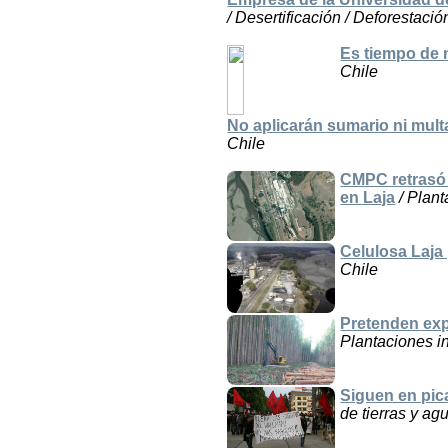
/ Desertificación / Deforestació
Es tiempo de n
Chile
No aplicarán sumario ni mul
Chile
CMPC retrasó 
en Laja
/ Plant
Celulosa Laja
Chile
Pretenden exp
Plantaciones in
Siguen en pica
de tierras y agu