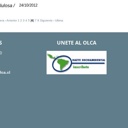
lulosa /
24/10/2012
era
-
Anterior
1
2
3
4
5
[
6
]
7
8
Siguiente
-
Ultima
S
UNETE AL OLCA
0
ca.cl