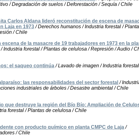
ivo / Degradación de suelos / Deforestación / Sequía / Chile
sita Carlos Aldana lideró reconstitución de escena de masa
en Laja en 1973
/ Derechos humanos / Industria forestal / Plant
esión / Chile
 escena de la masacre de 19 trabajadores en 1973 en la pla
/ Industria forestal / Plantas de celulosa / Represión / Audio / C
os: el saqueo continúa
/ Lavado de imagen / Industria forestal
lparaíso: las responsabilidades del sector forestal
/ Industri
taciones industriales de árboles / Desastre ambiental / Chile
io que destruye la región del Bío Bío: Ampliación de Celulo
tria forestal / Plantas de celulosa / Chile
cidente con producto químico en planta CMPC de Laja
/
adores / Chile