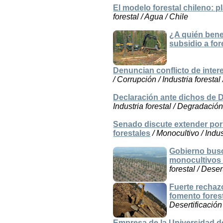
El modelo forestal chileno: p
forestal / Agua / Chile
¿A quién bene
subsidio a for
Denuncian conflicto de inter
/ Corrupción / Industria forestal
Declaración ante dichos de D
Industria forestal / Degradación
Senado discute extender por
forestales
/ Monocultivo / Indus
Gobierno busc
monocultivos 
forestal / Deser
Fuerte rechaz
fomento fores
Desertificación
Empresa de la Universidad de