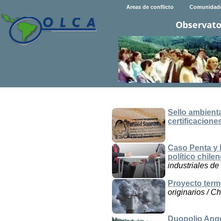
Areas de conflicto
Comunidad
Observato
Sello ambienta
certificacione
Caso Penta y l
político chile
industriales de
Proyecto term
originarios / Ch
Duopolio Ange