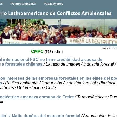
es
Política ambiental
Publicaciones
rio Latinoamericano de Conflictos Ambientales
Página:
Prim
CMPC
(178 títulos)
l internacional FSC no tiene credibilidad a causa de
s a forestales chilenas
/ Lavado de imagen / Industria forestal /
os intereses de las empresas forestales en las elites del po
no
/ Política ambiental / Corrupción / Industria forestal / Plantaci
 árboles / Deforestación / Chile
oeléctrico amenaza comuna de Freire
/ Termoeléctricas / Pu
ile
lini y Matte dueños del mercado forestal
/ Apropiación de tie