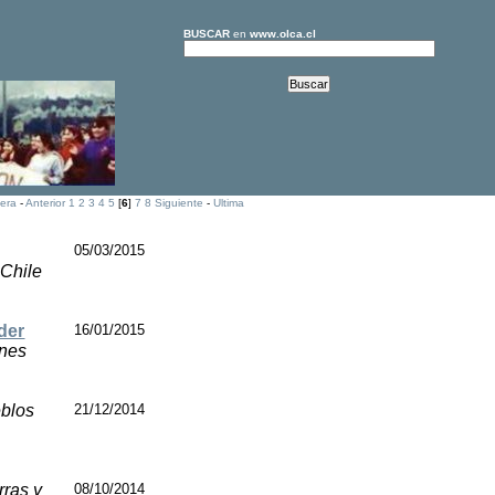
BUSCAR
en
www.olca.cl
era
-
Anterior
1
2
3
4
5
[
6
]
7
8
Siguiente
-
Ultima
05/03/2015
 Chile
der
16/01/2015
ones
eblos
21/12/2014
rras y
08/10/2014