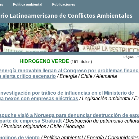
es
Política ambiental
Publicaciones
rio Latinoamericano de Conflictos Ambientales
Página:
Pr
HIDROGENO VERDE
(161 títulos)
nergía renovable llegan al Congreso por problemas financ
a alerta crítico escenario
/ Energía / Chile / Alemania
 investigación por tráfico de influencias en el Ministerio de
ga nexos con empresas eléctricas
/ Legislación ambiental / En
puche viajó a Noruega para denunciar destrucción de esp
parte de empresa Strakraft
/ Destrucción de patrimonio cultural
 / Pueblos originarios / Chile / Noruega
molinos de viento
/ Política ambiental / Energía / Comunidades