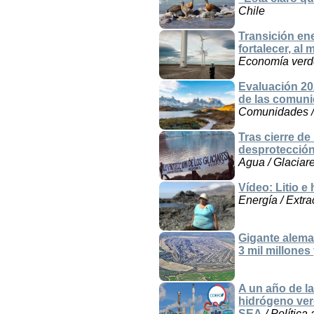
Chile
Transición ene
fortalecer, al
Economía verde 
Evaluación 202
de las comun
Comunidades / M
Tras cierre de
desprotección 
Agua / Glaciare
Vídeo: Litio 
Energía / Extra
Gigante alema
3 mil millones
A un año de l
hidrógeno ver
SEA
/ Política