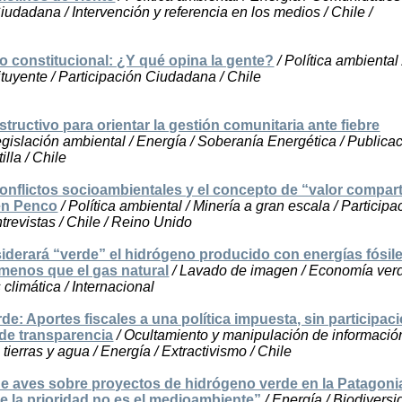
iudadana / Intervención y referencia en los medios / Chile /
 constitucional: ¿Y qué opina la gente?
/ Política ambiental 
tuyente / Participación Ciudadana / Chile
tructivo para orientar la gestión comunitaria ante fiebre
egislación ambiental / Energía / Soberanía Energética / Publica
illa / Chile
Conflictos socioambientales y el concepto de “valor compar
 en Penco
/ Política ambiental / Minería a gran escala / Participa
revistas / Chile / Reino Unido
iderará “verde” el hidrógeno producido con energías fósile
menos que el gas natural
/ Lavado de imagen / Economía verd
 climática / Internacional
e: Aportes fiscales a una política impuesta, sin participac
de transparencia
/ Ocultamiento y manipulación de información
tierras y agua / Energía / Extractivismo / Chile
de aves sobre proyectos de hidrógeno verde en la Patagoni
e la prioridad no es el medioambiente”
/ Energía / Biodiversi