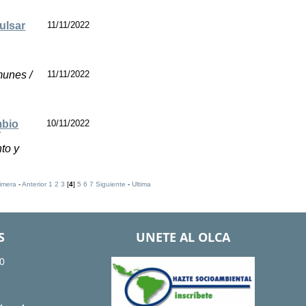
ulsar
11/11/2022
munes /
11/11/2022
mbio
10/11/2022
nto y
imera
-
Anterior
1
2
3
[
4
]
5
6
7
Siguiente
-
Ultima
S
UNETE AL OLCA
0