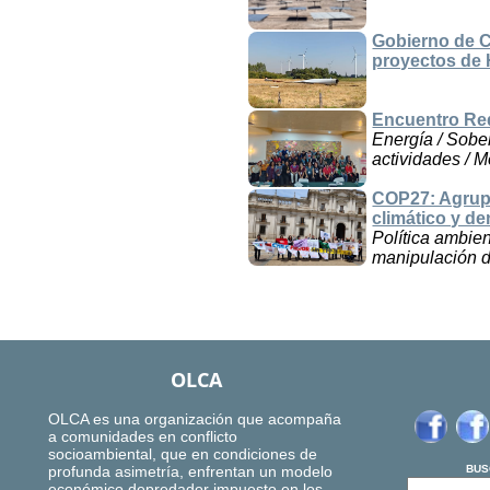
Gobierno de C
proyectos de
Encuentro Red
Energía / Sober
actividades / M
COP27: Agrupa
climático y d
Política ambien
manipulación de
OLCA
OLCA es una organización que acompaña
a comunidades en conflicto
socioambiental, que en condiciones de
profunda asimetría, enfrentan un modelo
BUS
económico depredador impuesto en los