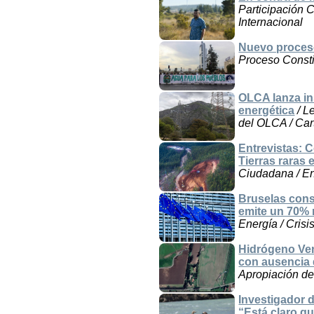
Participación C
Internacional
Nuevo proceso
Proceso Consti
OLCA lanza ins
energética
/ L
del OLCA / Cart
Entrevistas: 
Tierras raras
Ciudadana / Ent
Bruselas cons
emite un 70% 
Energía / Crisis
Hidrógeno Verd
con ausencia 
Apropiación de 
Investigador 
“Está claro qu