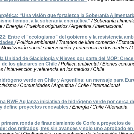
rgética: “Una visión que fortalezca la Soberanía Alimentari
 mismo tiempo, a la soberanía energética”
/ Soberanía alimenta
/ Energía / Pueblos originarios / Argentina / Internacional
2: Entre el “ecologismo” del gobierno y la resistencia amb
idades
/ Política ambiental / Tratados de libre comercio / Extract
ovilización social / Intervención y referencia en los medios / 
 la Unidad de Glaciología y Nieves por parte del MOP: Crece
de los glaciares en Chile
/ Política ambiental / Bienes comun
s / Intervención y referencia en los medios / Chile
e hidrógeno verde en Chile y Argentina: un mensaje para Eu
ctivismo / Comunidades / Argentina / Chile / Internacional
na RWE Ag lanza iniciativa de hidrógeno verde por cerca 
 y define proyectos renovables
/ Energía / Chile / Alemania
a primera ronda de financiamiento de Corfo a proyectos de
de: dos retirados, tres sin avances y solo uno aprobado en 
 ambiental / Ocultamiento y manipulación de información / Energí