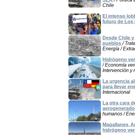
Chile
El intenso lo
futuro de Los
Desde Chile y
pueblos
/ Tra
Energía / Extra
Hidrógeno ver
/ Economía ver
Intervención y 
La urgencia a
para llevar en
Internacional
La otra cara 
aerogenerador
humanos / Ener
Magallanes, A
hidrógeno ver