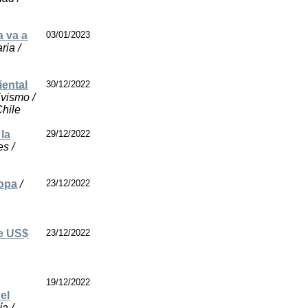
a va a
03/01/2023
ria /
iental
30/12/2022
ivismo /
Chile
 la
29/12/2022
es /
ropa
/
23/12/2022
de US$
23/12/2022
19/12/2022
el
a /