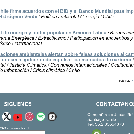
hile firma acuerdos con el BID y el Banco Mundial para imp
 Hidrógeno Verde
/ Política ambiental / Energía / Chile
 de energía y poder popular en América Latina
/ Bienes co
anía Energética / Extractivismo / Participación en encuentros y
éxico / Internacional
ciones ambientales alertan sobre falsas soluciones al ca
enuncian al gobierno de impulsar los mercados de carbono
/
tal / Justicia Climática / Convenios internacionales / Ocultamie
 información / Crisis climática / Chile
Página:
Pr
SIGUENOS
CONTACTANO
Compañía de Jesús 254
Santiago, Chile.
Tel: 56.2.33654873
CAR
en
www.olca.cl