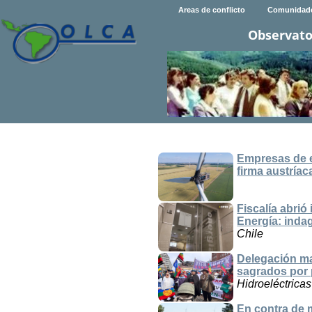
Areas de conflicto
Comunidad
Observato
Empresas de e
firma austríac
Fiscalía abrió
Energía: inda
Chile
Delegación ma
sagrados por 
Hidroeléctricas
En contra de 