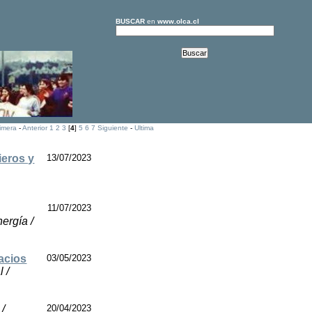
BUSCAR
en
www.olca.cl
imera
-
Anterior
1
2
3
[
4
]
5
6
7
Siguiente
-
Ultima
ieros y
13/07/2023
11/07/2023
ergía /
acios
03/05/2023
 /
 /
20/04/2023