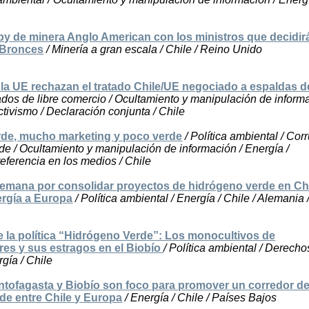
bby de minera Anglo American con los ministros que decidir
 Bronces
/ Minería a gran escala / Chile / Reino Unido
 la UE rechazan el tratado Chile/UE negociado a espaldas d
tados de libre comercio / Ocultamiento y manipulación de informa
ctivismo / Declaración conjunta / Chile
de, mucho marketing y poco verde
/ Política ambiental / Cor
de / Ocultamiento y manipulación de información / Energía /
referencia en los medios / Chile
lemana por consolidar proyectos de hidrógeno verde en Ch
ergía a Europa
/ Política ambiental / Energía / Chile / Alemania 
de la política “Hidrógeno Verde”: Los monocultivos de
es y sus estragos en el Biobío
/ Política ambiental / Derecho
gía / Chile
ntofagasta y Biobío son foco para promover un corredor d
de entre Chile y Europa
/ Energía / Chile / Países Bajos