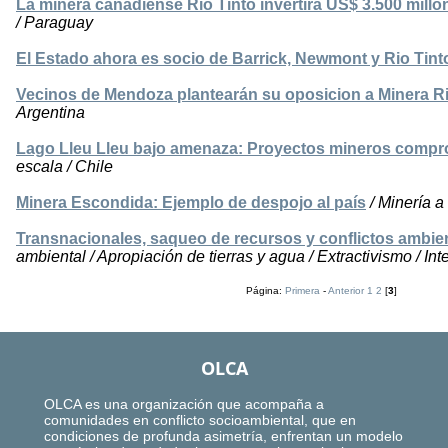
La minera canadiense Rio Tinto invertirá US$ 3.500 mill
/ Paraguay
El Estado ahora es socio de Barrick, Newmont y Rio Tint
Vecinos de Mendoza plantearán su oposicion a Minera R
Argentina
Lago Lleu Lleu bajo amenaza: Proyectos mineros compr
escala / Chile
Minera Escondida: Ejemplo de despojo al país
/ Minería a 
Transnacionales, saqueo de recursos y conflictos ambie
ambiental / Apropiación de tierras y agua / Extractivismo / Int
Página:
Primera
-
Anterior
1
2
[
3
]
OLCA
OLCA es una organización que acompaña a
comunidades en conflicto socioambiental, que en
condiciones de profunda asimetría, enfrentan un modelo