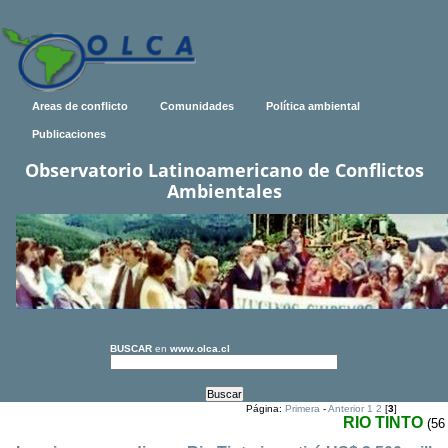
Areas de conflicto
Comunidades
Política ambiental
Publicaciones
Observatorio Latinoamericano de Conflictos
Ambientales
BUSCAR
en
www.olca.cl
Página:
Primera
-
Anterior
1
2
[
3
]
RIO TINTO
(56 