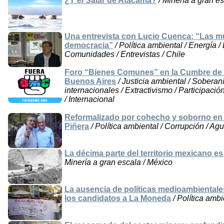
¿Y el Salar de Atacama?
/ Minería a gran es
Una entrevista con Lucio Cuenca: “Las mu
democracia”
/ Política ambiental / Energía /
Comunidades / Entrevistas / Chile
Foro “Bienes Comunes” en la Cumbre de l
Buenos Aires
/ Justicia ambiental / Soberan
internacionales / Extractivismo / Participació
/ Internacional
Reformalizado por cohecho y soborno en
Piñera
/ Política ambiental / Corrupción / Agu
La décima parte del territorio mexicano es
Minería a gran escala / México
La ausencia de políticas medioambientale
los candidatos a La Moneda
/ Política ambi