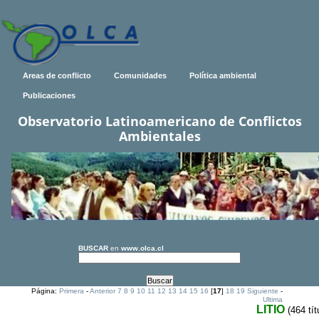
Areas de conflicto
Comunidades
Política ambiental
Publicaciones
Observatorio Latinoamericano de Conflictos
Ambientales
BUSCAR
en
www.olca.cl
Página:
Primera
-
Anterior
7
8
9
10
11
12
13
14
15
16
[
17
]
18
19
Siguiente
-
Ultima
LITIO
(464 tít