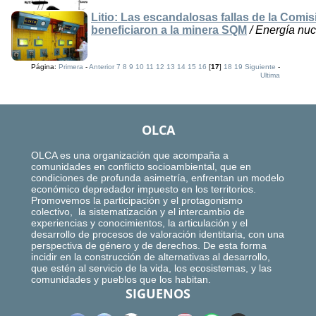
Litio: Las escandalosas fallas de la Comi
beneficiaron a la minera SQM
/ Energía nucl
Página:
Primera
-
Anterior
7
8
9
10
11
12
13
14
15
16
[
17
]
18
19
Siguiente
-
Ultima
OLCA
OLCA es una organización que acompaña a
comunidades en conflicto socioambiental, que en
condiciones de profunda asimetría, enfrentan un modelo
económico depredador impuesto en los territorios.
Promovemos la participación y el protagonismo
colectivo, la sistematización y el intercambio de
experiencias y conocimientos, la articulación y el
desarrollo de procesos de valoración identitaria, con una
perspectiva de género y de derechos. De esta forma
incidir en la construcción de alternativas al desarrollo,
que estén al servicio de la vida, los ecosistemas, y las
comunidades y pueblos que los habitan.
SIGUENOS