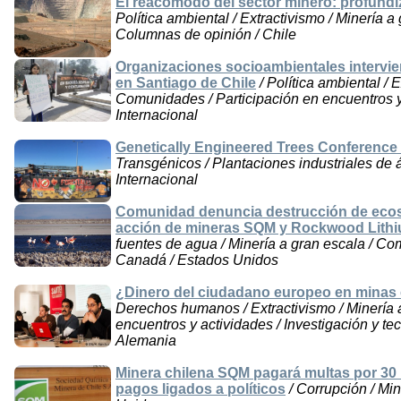
El reacomodo del sector minero: profundiz
Política ambiental / Extractivismo / Minería a
Columnas de opinión / Chile
Organizaciones socioambientales intervi
en Santiago de Chile
/ Política ambiental / 
Comunidades / Participación en encuentros y 
Internacional
Genetically Engineered Trees Conference M
Transgénicos / Plantaciones industriales de 
Internacional
Comunidad denuncia destrucción de ecos
acción de mineras SQM y Rockwood Lith
fuentes de agua / Minería a gran escala / Com
Canadá / Estados Unidos
¿Dinero del ciudadano europeo en minas c
Derechos humanos / Extractivismo / Minería a
encuentros y actividades / Investigación y tecn
Alemania
Minera chilena SQM pagará multas por 30
pagos ligados a políticos
/ Corrupción / Min