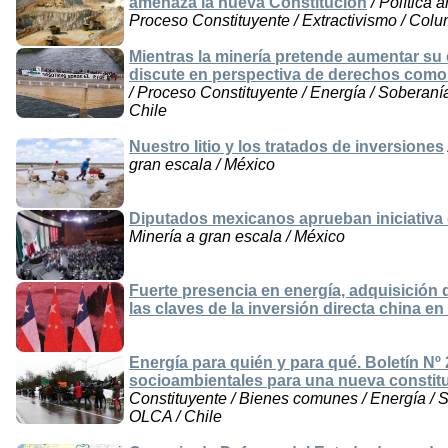
amenaza la nueva Constitución
/ Política 
Proceso Constituyente / Extractivismo / Colu
Mientras la minería pretende aumentar su 
discute en perspectiva de derechos como
/ Proceso Constituyente / Energía / Soberanía
Chile
Nuestro litio y los tratados de inversiones
gran escala / México
Diputados mexicanos aprueban iniciativa 
Minería a gran escala / México
Fuerte presencia en energía, adquisición 
las claves de la inversión directa china en
Energía para quién y para qué. Boletín Nº 
socioambientales para una nueva constit
Constituyente / Bienes comunes / Energía / 
OLCA / Chile