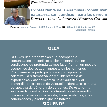
gran escala / Chile
Ex presidente de la Asamblea Constituyen
naturaleza son condición para los derecho
Derechos de la Naturaleza / Proceso Constitu
Página:
Primera
-
Anterior
1
2
3
4
5
6
7
8
9
10
[
11
]
12
13
14
15
16
17
18
19
Siguiente
-
Ultima
OLCA
OLCA es una organización que acompaña a
comunidades en conflicto socioambiental, que en
condiciones de profunda asimetría, enfrentan un modelo
económico depredador impuesto en los territorios.
Promovemos la participación y el protagonismo
colectivo, la sistematización y el intercambio de
experiencias y conocimientos, la articulación y el
desarrollo de procesos de valoración identitaria, con una
perspectiva de género y de derechos. De esta forma
incidir en la construcción de alternativas al desarrollo,
que estén al servicio de la vida, los ecosistemas, y las
comunidades y pueblos que los habitan.
SIGUENOS