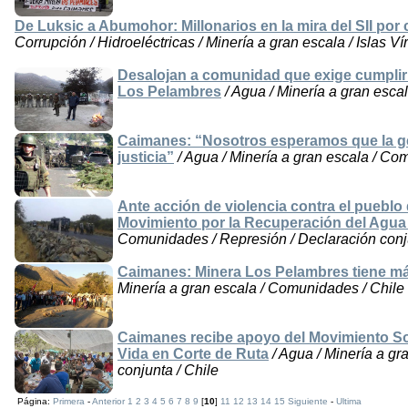
De Luksic a Abumohor: Millonarios en la mira del SII por
Corrupción / Hidroeléctricas / Minería a gran escala / Islas Ví
Desalojan a comunidad que exige cumplir
Los Pelambres
/ Agua / Minería a gran esca
Caimanes: “Nosotros esperamos que la gen
justicia”
/ Agua / Minería a gran escala / Co
Ante acción de violencia contra el puebl
Movimiento por la Recuperación del Agua 
Comunidades / Represión / Declaración conju
Caimanes: Minera Los Pelambres tiene má
Minería a gran escala / Comunidades / Chile
Caimanes recibe apoyo del Movimiento So
Vida en Corte de Ruta
/ Agua / Minería a g
conjunta / Chile
Página:
Primera
-
Anterior
1
2
3
4
5
6
7
8
9
[
10
]
11
12
13
14
15
Siguiente
-
Ultima