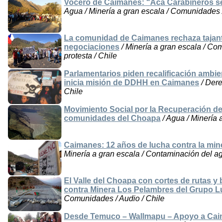
Vocero de Caimanes: “Acá Carabineros se
Agua / Minería a gran escala / Comunidades 
La comunidad de Caimanes rechaza tajant
negociaciones
/ Minería a gran escala / Co
protesta / Chile
Parlamentarios piden recalificación ambi
inicia misión de DDHH en Caimanes
/ Dere
Chile
Movimiento Social por la Recuperación de
comunidades del Choapa
/ Agua / Minería 
Caimanes: 12 años de lucha contra la mi
Minería a gran escala / Contaminación del a
El Valle del Choapa con cortes de rutas 
contra Minera Los Pelambres del Grupo L
Comunidades / Audio / Chile
Desde Temuco – Wallmapu – Apoyo a Caim