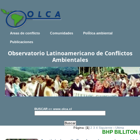
Areas de conflicto
Comunidades
Política ambiental
Publicaciones
Observatorio Latinoamericano de Conflictos
Ambientales
BUSCAR
en
www.olca.cl
Página: [
1
]
2
3
4
Siguiente
-
Ultima
BHP BILLITON