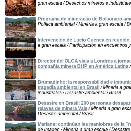
gran escala / Desechos mineros e industriales
Programa de mineração de Bolsonaro ame
Política ambiental / Minería a gran escala / Br
Intervención de Lucio Cuenca en reunión
a gran escala / Participación en encuentros y
Director del OLCA viaja a Londres a jorna
compañía minera BHP en América Latina
/
Brumadinho: la responsabilidad e impunid
tragedia ambiental en Brasil
/ Minería a gr
industriales / Desastre ambiental / Brasil
Desastre en Brasil: 200 personas desapar
relaves de minera Vale
/ Minería a gran esca
Desastre ambiental / Brasil
Mariana: continúan las maniobras de la “n
de imagen / Minería a gran escala / Desastre 