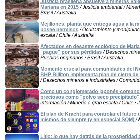
Justicia brasileña absuelve a mineras Val
Mariana en 2015
/ Justicia ambiental / Miner
Brasil / Australia
Mejillones: planta que entrega agua a la
posee permisos
/ Ocultamiento y manipulaci
escala / Chile / Australia
Afectados en desastre ecológico de Maria
“pague” por sus pérdidas
/ Desechos miner
Pueblos originarios / Brasil / Australia
Momento crucial para comunidades del N
BHP Billiton implementa plan de cierre d
/ Desechos mineros e industriales / Comunida
Como un conglomerado japonés-coreano ex
preciosos como “polvo seco precipitado”
información / Minería a gran escala / Chile /
El plan de Kracht para controlar el futuro 
mismos de siempre (y en especial SQM)
/ 
Litio: lo que hay detrás de la prosperidad