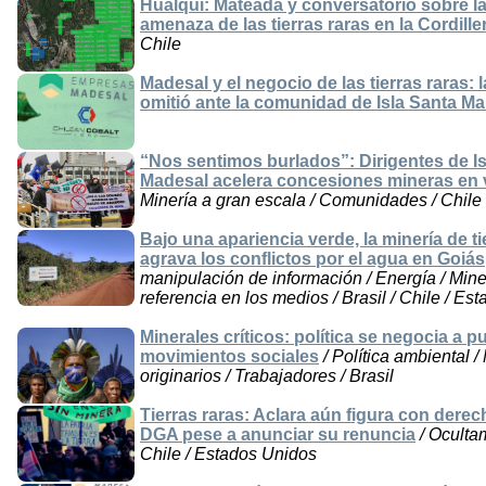
Hualqui: Mateada y conversatorio sobre la
amenaza de las tierras raras en la Cordille
Chile
Madesal y el negocio de las tierras raras:
omitió ante la comunidad de Isla Santa Ma
“Nos sentimos burlados”: Dirigentes de I
Madesal acelera concesiones mineras en ve
Minería a gran escala / Comunidades / Chile
Bajo una apariencia verde, la minería de tie
agrava los conflictos por el agua en Goiás
manipulación de información / Energía / Miner
referencia en los medios / Brasil / Chile / Es
Minerales críticos: política se negocia a 
movimientos sociales
/ Política ambiental /
originarios / Trabajadores / Brasil
Tierras raras: Aclara aún figura con derec
DGA pese a anunciar su renuncia
/ Oculta
Chile / Estados Unidos