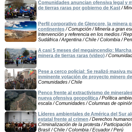
Comunidades anuncian ofensiva legal y mo
de tierras raras por gobierno de Kast
/ Min
Perfil corporativo de Glencore, la minera 
continentes
/ Corrupción / Minería a gran es
Intervención y referencia en los medios / Re
Sudáfrica / Argentina / Chile / Colombia / Perú
A casi 5 meses del megaincendio: Marcha
minera de tierras raras (video)
/ Comunidade
Pese a cerco policial: Se realizó masiva 
inminente votación de proyecto minero de 
Comunidades / Chile
Penco frente al extractivismo de minerales c
nueva ofensiva geopolítica
/ Política ambie
escala / Comunidades / Columnas de opinión
Líderes ambientales de América del Sur al
estatal frente al crimen
/ Derechos humanos /
Criminalización de la protesta / Participación
Brasil / Chile / Colombia / Ecuador / Perú