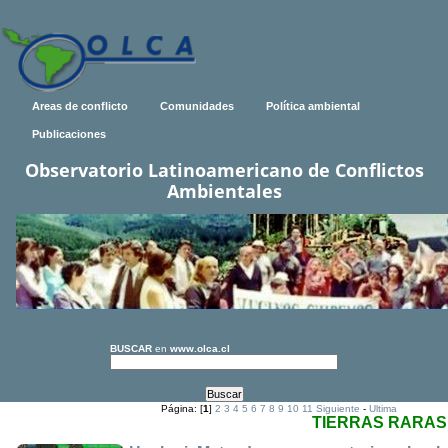
Areas de conflicto
Comunidades
Política ambiental
Publicaciones
Observatorio Latinoamericano de Conflictos
Ambientales
BUSCAR
en
www.olca.cl
Página: [
1
]
2
3
4
5
6
7
8
9
10
11
Siguiente
-
Ultima
TIERRAS RARAS