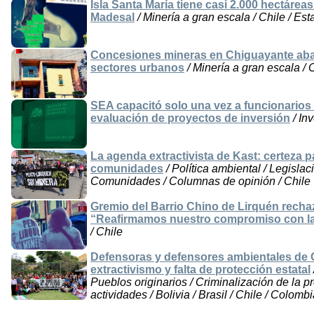
Isla Santa María tiene casi 2.000 hectár
Madesal
/ Minería a gran escala / Chile / Es
Concesiones mineras en Chiguayante aba
sectores urbanos
/ Minería a gran escala / 
SEA capacitó solo una vez a funcionarios par
evaluación de proyectos de inversión
/ In
La agenda extractivista de Kast: certeza pa
comunidades
/ Política ambiental / Legislac
Comunidades / Columnas de opinión / Chile
Gremio del Barrio Chino de Lirquén rechaz
“Reafirmamos nuestro compromiso con la d
/ Chile
Defensoras y defensores ambientales de C
extractivismo y falta de protección estatal
Pueblos originarios / Criminalización de la p
actividades / Bolivia / Brasil / Chile / Colomb