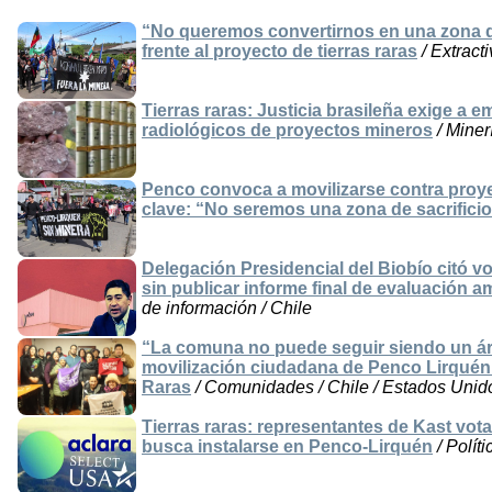
“No queremos convertirnos en una zona de 
frente al proyecto de tierras raras
/ Extract
Tierras raras: Justicia brasileña exige a 
radiológicos de proyectos mineros
/ Miner
Penco convoca a movilizarse contra proyec
clave: “No seremos una zona de sacrifici
Delegación Presidencial del Biobío citó 
sin publicar informe final de evaluación a
de información / Chile
“La comuna no puede seguir siendo un ár
movilización ciudadana de Penco Lirquén 
Raras
/ Comunidades / Chile / Estados Unid
Tierras raras: representantes de Kast vot
busca instalarse en Penco-Lirquén
/ Polít