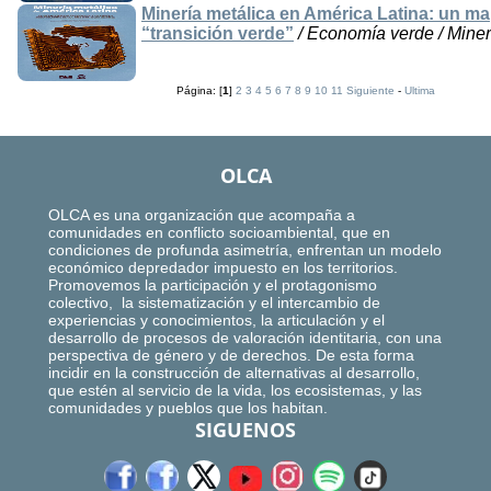
Minería metálica en América Latina: un m
“transición verde”
/ Economía verde / Minerí
Página: [
1
]
2
3
4
5
6
7
8
9
10
11
Siguiente
-
Ultima
OLCA
OLCA es una organización que acompaña a
comunidades en conflicto socioambiental, que en
condiciones de profunda asimetría, enfrentan un modelo
económico depredador impuesto en los territorios.
Promovemos la participación y el protagonismo
colectivo, la sistematización y el intercambio de
experiencias y conocimientos, la articulación y el
desarrollo de procesos de valoración identitaria, con una
perspectiva de género y de derechos. De esta forma
incidir en la construcción de alternativas al desarrollo,
que estén al servicio de la vida, los ecosistemas, y las
comunidades y pueblos que los habitan.
SIGUENOS