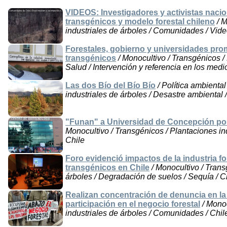
VIDEOS: Investigadores y activistas nacio
transgénicos y modelo forestal chileno
/ M
industriales de árboles / Comunidades / Vide
Forestales, gobierno y universidades pr
transgénicos
/ Monocultivo / Transgénicos / 
Salud / Intervención y referencia en los medio
Las dos Bío del Bío Bío
/ Política ambiental
industriales de árboles / Desastre ambiental
"Funan" a Universidad de Concepción por 
Monocultivo / Transgénicos / Plantaciones in
Chile
Foro evidenció impactos de la industria for
transgénicos en Chile
/ Monocultivo / Trans
árboles / Degradación de suelos / Sequía / C
Realizan concentración de denuncia en l
participación en el negocio forestal
/ Monoc
industriales de árboles / Comunidades / Chil