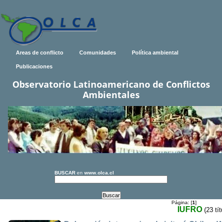
Areas de conflicto
Comunidades
Política ambiental
Publicaciones
Observatorio Latinoamericano de Conflictos
Ambientales
BUSCAR
en
www.olca.cl
Página: [
1
]
IUFRO
(23 tí