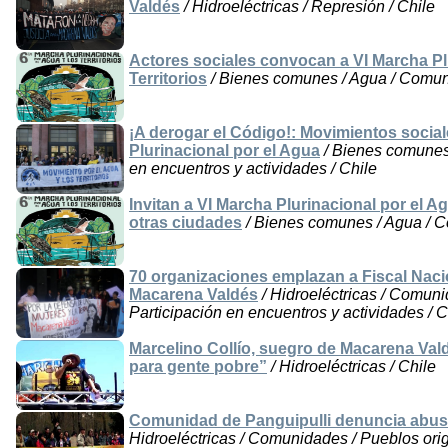
Valdés
/ Hidroeléctricas / Represión / Chile
Actores sociales convocan a VI Marcha Plu
Territorios
/ Bienes comunes / Agua / Comun
¡A derogar el Código!: Movimientos socia
Plurinacional por el Agua
/ Bienes comunes 
en encuentros y actividades / Chile
Invitan a VI Marcha Plurinacional por el Ag
otras ciudades
/ Bienes comunes / Agua / C
70 organizaciones emplazan a Fiscal Naci
Macarena Valdés
/ Hidroeléctricas / Comuni
Participación en encuentros y actividades / Ch
Marcelino Collío, suegro de Macarena Valdé
para gente pobre”
/ Hidroeléctricas / Chile
Comunidad de Panguipulli denuncia abusos
Hidroeléctricas / Comunidades / Pueblos origi