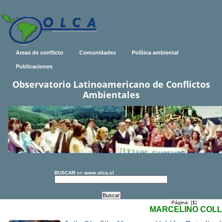
Areas de conflicto
Comunidades
Política ambiental
Publicaciones
Observatorio Latinoamericano de Conflictos
Ambientales
BUSCAR
en
www.olca.cl
Página: [
1
]
MARCELINO COLL