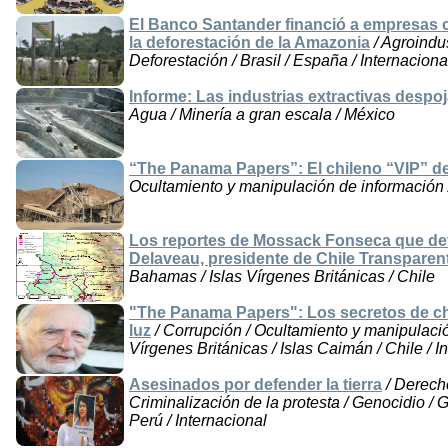
El Banco Santander financió a empresas c
la deforestación de la Amazonia
/ Agroindus
Deforestación / Brasil / España / Internaciona
Informe: Las industrias extractivas desp
Agua / Minería a gran escala / México
“The Panama Papers”: El chileno “VIP” 
Ocultamiento y manipulación de información /
Los reportes de Mossack Fonseca que dev
Delaveau, presidente de Chile Transpare
Bahamas / Islas Vírgenes Británicas / Chile
"The Panama Papers": Los secretos de chil
luz
/ Corrupción / Ocultamiento y manipulació
Vírgenes Británicas / Islas Caimán / Chile / I
Asesinados por defender la tierra
/ Derecho
Criminalización de la protesta / Genocidio / 
Perú / Internacional