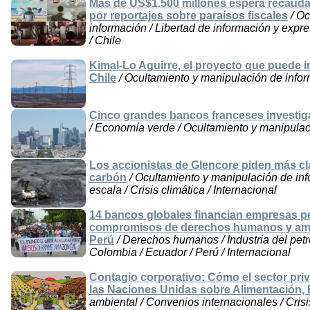
Más de US$1.500 millones espera recaudar e
por reportajes sobre paraísos fiscales
/ Oc
información / Libertad de información y exp
/ Chile
Kimal-Lo Aguirre, el proyecto que puede 
Chile
/ Ocultamiento y manipulación de inform
Cinco grandes bancos franceses investig
/ Economía verde / Ocultamiento y manipulac
Los accionistas de Glencore piden más cl
carbón
/ Ocultamiento y manipulación de inf
escala / Crisis climática / Internacional
14 bancos globales financian empresas p
compromisos de derechos humanos y amb
Perú
/ Derechos humanos / Industria del petr
Colombia / Ecuador / Perú / Internacional
Contagio corporativo: Cómo el sector pr
las Naciones Unidas sobre Alimentación, 
ambiental / Convenios internacionales / Crisis