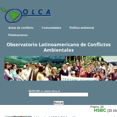
Areas de conflicto
Comunidades
Política ambiental
Publicaciones
Observatorio Latinoamericano de Conflictos
Ambientales
BUSCAR
en
www.olca.cl
Página: [
1
]
HSBC
(15 tít