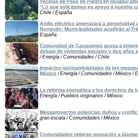
Vecinas de Paso de Piedra en Hualqui afec
“Lo que solicitamos es apoyo a nuestra 
Chile / España
Anillo eléctrico amenazará a perpetuidad 
Nonguén: Municipalidades acudirán al Tri
España
Comunidad de Cauquenes acusa a empresa 
debajo de viviendas sociales y dos años a
/ Energía / Comunidades / Chile
Impactos socioambientales de los megapar
México
/ Energía / Comunidades / México / 
La reforma energética y los derechos de 
Energía / Pueblos originarios / México
Megaproyectos potencian daños y conflic
gran escala / Comunidades / México
Comunidades reiteran oposición a plantas