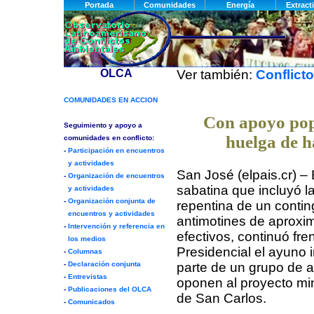
Ver también:
Conflict
Con apoyo popu
huelga de 
San José (elpais.cr) –
sabatina que incluyó l
repentina de un conti
antimotines de aprox
efectivos, continuó fr
Presidencial el ayuno i
parte de un grupo de a
oponen al proyecto mi
de San Carlos.