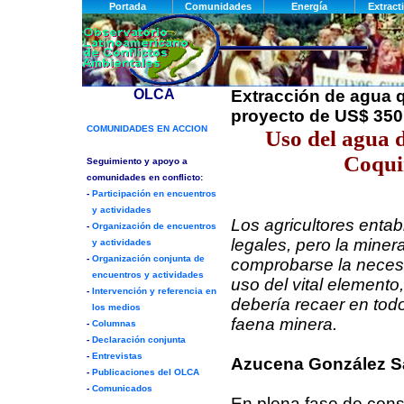
Extracción de agua 
proyecto de US$ 350
Uso del agua d
Coqui
Los agricultores enta
legales, pero la miner
comprobarse la necesid
uso del vital element
debería recaer en todo
faena minera.
Azucena González S
En plena fase de cons