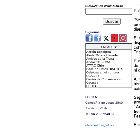
Pat
“Se
pre
dia
El 
dis
coh
Tri
Por
de 
ni 
Al 
tri
paí
Seg
pro
“Ar
tie
Fes
Esc