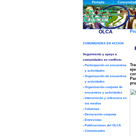
Pr
Tra
eje
com
Pas
pru