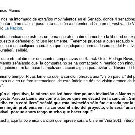
ricio Manns
 nos ha informado de extraños movimientos en el Senado, donde 4 senadores
guntar cómo diablos pasó esta canción a defender a Chile en el Festival de V
rio
La Nación
.
artista indicó que este es un tema que afecta directamente a la libertad de ex
puesto a defenderlo incluso legalmente. “Tenemos pruebas a buen recaudo y 
echo o de cualquier naturaleza que perjudique el normal desarrollo del Festiv
bunales”, señaló.
 su parte, el director de asuntos corporativos de Barrick Gold, Rodrigo Rivas
Manns señalando que “la compañía no se ha contactado ni reunido con ningun
de gobierno, ni tampoco ha realizado acción alguna para evitar la difusión de l
mismo tiempo, Rivas lamentó que la canción ofrezca una “visión parcial” del 
steza que en un foro internacional de esta índole se dé una visión errónea de
s”.
ún el ejecutivo, la minera realizó hace tiempo una invitación a Manns p
yecto Pascua Lama, así como a todos quienes escuchen la canción. Sin
riba en la cordillera” señaló que esta invitación sólo fue cursada por la
ne ningún problema en ir a conocer el sitio del proyecto, ello será “una 
tival, porque ahora tengo mucho que hacer aquí”.
ucha aquí la polémica canción que representará a Chile en Viña 2011, interp