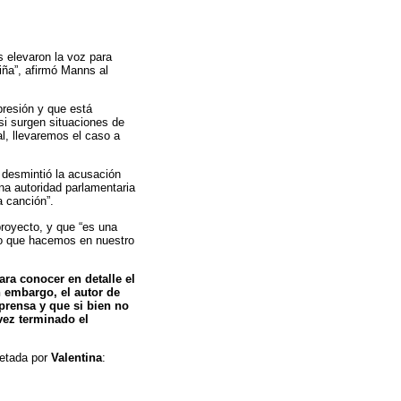
 elevaron la voz para
iña”, afirmó Manns al
presión y que está
si surgen situaciones de
al, llevaremos el caso a
, desmintió la acusación
a autoridad parlamentaria
a canción”.
proyecto, y que “es una
 lo que hacemos en nuestro
ara conocer en detalle el
 embargo, el autor de
 prensa y que si bien no
vez terminado el
retada por
Valentina
: