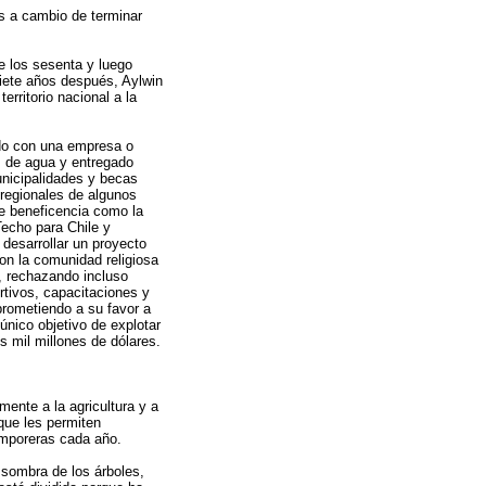
es a cambio de terminar
e los sesenta y luego
siete años después, Aylwin
erritorio nacional a la
ido con una empresa o
 de agua y entregado
unicipalidades y becas
regionales de algunos
e beneficencia como la
Techo para Chile y
desarrollar un proyecto
con la comunidad religiosa
, rechazando incluso
tivos, capacitaciones y
prometiendo a su favor a
único objetivo de explotar
 mil millones de dólares.
ente a la agricultura y a
que les permiten
emporeras cada año.
 sombra de los árboles,