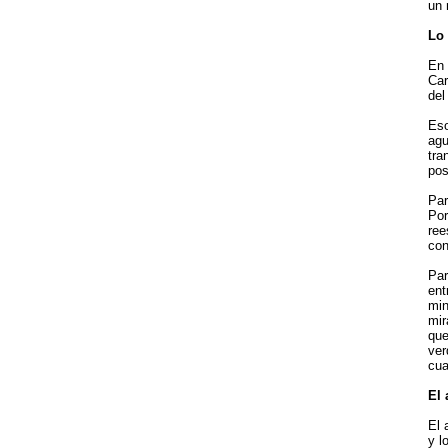
un 
Lo 
En 
Car
del
Eso
agu
tra
pos
Par
Por
ree
con
Par
ent
min
mir
que
ver
cua
El 
El 
y l