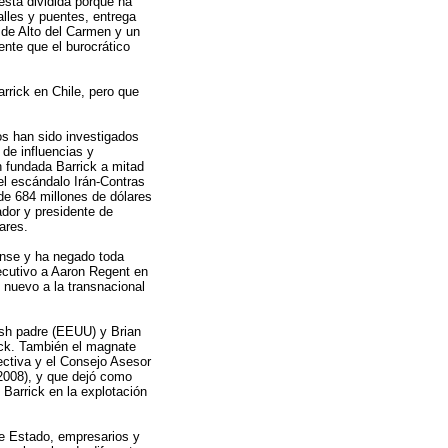
está dividida porque ha
alles y puentes, entrega
 de Alto del Carmen y un
ente que el burocrático
rrick en Chile, pero que
os han sido investigados
 de influencias y
n fundada Barrick a mitad
el escándalo Irán-Contras
de 684 millones de dólares
dor y presidente de
ares.
ense y ha negado toda
ecutivo a Aaron Regent en
 nuevo a la transnacional
sh padre (EEUU) y Brian
ck. También el magnate
ctiva y el Consejo Asesor
 2008), y que dejó como
 Barrick en la explotación
de Estado, empresarios y