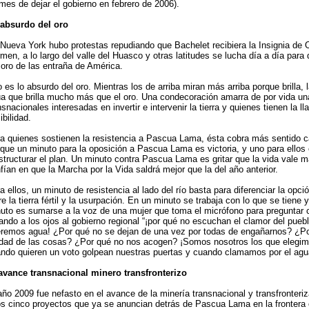
mes de dejar el gobierno en febrero de 2006).
absurdo del oro
Nueva York hubo protestas repudiando que Bachelet recibiera la Insignia de O
men, a lo largo del valle del Huasco y otras latitudes se lucha día a día par
 oro de las entraña de América.
 es lo absurdo del oro. Mientras los de arriba miran más arriba porque brilla, la
a que brilla mucho más que el oro. Una condecoración amarra de por vida una
nsnacionales interesadas en invertir e intervenir la tierra y quienes tienen la ll
ibilidad.
a quienes sostienen la resistencia a Pascua Lama, ésta cobra más sentido 
que un minuto para la oposición a Pascua Lama es victoria, y uno para ellos
structurar el plan. Un minuto contra Pascua Lama es gritar que la vida vale 
fían en que la Marcha por la Vida saldrá mejor que la del año anterior.
a ellos, un minuto de resistencia al lado del río basta para diferenciar la opci
re la tierra fértil y la usurpación. En un minuto se trabaja con lo que se tiene 
uto es sumarse a la voz de una mujer que toma el micrófono para preguntar c
ando a los ojos al gobierno regional “¡por qué no escuchan el clamor del pueb
remos agua! ¿Por qué no se dejan de una vez por todas de engañarnos? ¿Po
dad de las cosas? ¿Por qué no nos acogen? ¡Somos nosotros los que elegimos
ndo quieren un voto golpean nuestras puertas y cuando clamamos por el agua
avance transnacional minero transfronterizo
año 2009 fue nefasto en el avance de la minería transnacional y transfronteri
os cinco proyectos que ya se anuncian detrás de Pascua Lama en la frontera c