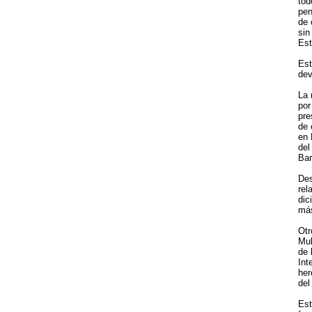
tod
pen
de 
sin
Est
Est
dev
La 
por
pre
de 
en 
del
Bar
Des
rel
dic
más
Otr
Mul
de 
Int
her
del
Est