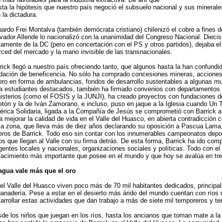
sta la hipótesis que nuestro país negoció el subsuelo nacional y sus mineral
 la dictadura.
ardo Frei Montalva (también demócrata cristiano) chilenizó el cobre a fines d
vador Allende lo nacionalizó con la unanimidad del Congreso Nacional. Dieci
tamente de la DC (pero en concertación con el PS y otros partidos), dejaba el t
ced del mercado y la mano invisible de las transnacionales.
rick llegó a nuestro país ofreciendo tanto, que algunos hasta la han confund
dación de beneficencia. No sólo ha comprado concesiones mineras, acciones
ero en forma de ambulancias, fondos de desarrollo sustentables a algunas m
a estudiantes destacados, también ha firmado convenios con departamentos 
isterios (como el FOSIS y la JUNJI), ha creado proyectos con fundaciones d
etón y la de Iván Zamorano, e incluso, puso en jaque a la Iglesia cuando Un 
rica Solidaria, ligada a la Compañía de Jesús se comprometió con Barrick a 
a mejorar la calidad de vida en el Valle del Huasco, en abierta contradicción 
la zona, que lleva más de diez años declarando su oposición a Pascua Lama
eros de Barrick. Todo eso sin contar con los innumerables campeonatos depor
ros que llegan al Valle con su firma detrás. De esta forma, Barrick ha ido com
igentes locales y nacionales, organizaciones sociales y políticas. Todo con el 
yacimiento más importante que posee en el mundo y que hoy se avalúa en tres
agua vale más que el oro
el Valle del Huasco viven poco más de 70 mil habitantes dedicados, principalm
ganadería. Pese a estar en el desierto más árido del mundo cuentan con ríos 
arrollar estas actividades que dan trabajo a más de siete mil temporeros y t
de los niños que juegan en los ríos, hasta los ancianos que toman mate a la