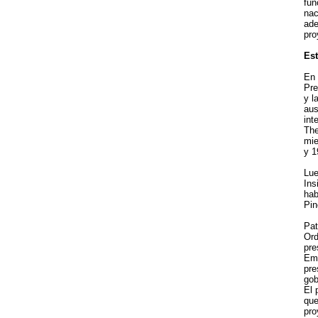
fun
nac
ade
pro
Est
En 
Pre
y l
aus
int
The
mie
y 1
Lue
Ins
hab
Pin
Pat
Ord
pre
Emp
pre
gob
El 
que
pro