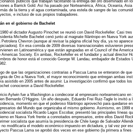
cionarios públicos que trabajan facilitando la entrega del oro diseminado en l
iones a Barrick Gold. Así ha pasado por Norteamérica, África, Oceanía, Asia
más de la tierra y el agua contaminada, una estela de sangre de las comuni
yectos, e incluso de sus propios trabajadores.
án en el gobierno de Bachelet
1980 el dictador Augusto Pinochet se reunió con David Rockefeller. Casi tre
sidenta Michelle Bachelet cenó junto al magnate filántropo en Nueva York au
a Petrolera Chevron (aunque al revisar la página oficial hoy día, ya no aparec
piciadora). En esa comida de 2009 diversas transnacionales estuvieron pres
ervienen en Latinoamérica y que están agrupadas en el Council of the Americ
 Americas Society. En ambas, Rockefeller es el fundador y actual director Hon
mbros de honor está el conocido George W. Landau, embajador de Estados U
982.
go de que las organizaciones contrarias a Pascua Lama se enteraron de que Ba
ignia de Oro a Nueva York, el mayor reconocimiento que entregan ambas inst
ía asistido en 2005 antes de asumir. La investigación confirmó que todos los
ochet conocieron a David Rockefeller.
ricio Aylwin fue a Washington a condecorar al empresario norteamericano en 
en Bernardo O’Higgins. Un año después, Eduardo Frei Ruiz-Tagle lo invitó a l
sidencia, momento en que el poderoso filántropo aprovechó para quedarse en
resarios del Mundo que organizaba el mismo gobierno. Asimismo, en 1999 e
sidencial socialista Ricardo Lagos Escobar, presentó las principales líneas q
ierno en Nueva York frente a connotados empresarios, entre ellos David Rock
primer socialista que asumía la presidencia de Chile luego de Salvador Allende
 no modificaría el modelo económico impuesto en dictadura, y tal vez por es
yecto Pascua Lama se aprobó dos veces en ese gobierno (la primera a fines 