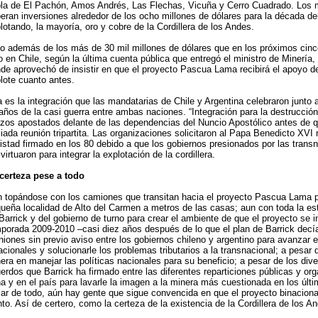
la de El Pachón, Amos Andrés, Las Flechas, Vicuña y Cerro Cuadrado. Los m
eran inversiones alrededor de los ocho millones de dólares para la década del
lotando, la mayoría, oro y cobre de la Cordillera de los Andes.
o además de los más de 30 mil millones de dólares que en los próximos cinco
o en Chile, según la última cuenta pública que entregó el ministro de Minería
de aprovechó de insistir en que el proyecto Pascua Lama recibirá el apoyo d
lote cuanto antes.
 es la integración que las mandatarias de Chile y Argentina celebraron junto 
años de la casi guerra entre ambas naciones. “Integración para la destrucción
nzos apostados delante de las dependencias del Nuncio Apostólico antes de qu
iada reunión tripartita. Las organizaciones solicitaron al Papa Benedicto XVI 
stad firmado en los 80 debido a que los gobiernos presionados por las transn
virtuaron para integrar la explotación de la cordillera.
certeza pese a todo
 topándose con los camiones que transitan hacia el proyecto Pascua Lama p
ueña localidad de Alto del Carmen a metros de las casas; aun con toda la es
Barrick y del gobierno de turno para crear el ambiente de que el proyecto se ini
porada 2009-2010 –casi diez años después de lo que el plan de Barrick decía
niones sin previo aviso entre los gobiernos chileno y argentino para avanzar 
acionales y solucionarle los problemas tributarios a la transnacional; a pesar 
era en manejar las políticas nacionales para su beneficio; a pesar de los div
erdos que Barrick ha firmado entre las diferentes reparticiones públicas y or
a y en el país para lavarle la imagen a la minera más cuestionada en los últi
ar de todo, aún hay gente que sigue convencida en que el proyecto binacional
to. Así de certero, como la certeza de la existencia de la Cordillera de los A