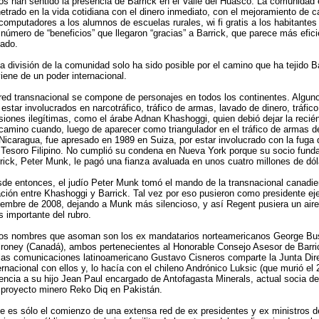
os han sentido la presencia de Barrick en el Valle del Huasco. La comunidad 
etrado en la vida cotidiana con el dinero inmediato, con el mejoramiento de c
computadores a los alumnos de escuelas rurales, wi fi gratis a los habitantes
 número de “beneficios” que llegaron “gracias” a Barrick, que parece más efici
ado.
a división de la comunidad solo ha sido posible por el camino que ha tejido Ba
iene de un poder internacional.
red transnacional se compone de personajes en todos los continentes. Algun
 estar involucrados en narcotráfico, tráfico de armas, lavado de dinero, tráfico
siones ilegítimas, como el árabe Adnan Khashoggi, quien debió dejar la recié
camino cuando, luego de aparecer como triangulador en el tráfico de armas d
Nicaragua, fue apresado en 1989 en Suiza, por estar involucrado con la fuga 
 Tesoro Filipino. No cumplió su condena en Nueva York porque su socio funda
rick, Peter Munk, le pagó una fianza avaluada en unos cuatro millones de dól
de entonces, el judío Peter Munk tomó el mando de la transnacional canadi
ación entre Khashoggi y Barrick. Tal vez por eso pusieron como presidente ej
iembre de 2008, dejando a Munk más silencioso, y así Regent pusiera un aire
 importante del rubro.
os nombres que asoman son los ex mandatarios norteamericanos George Bu
roney (Canadá), ambos pertenecientes al Honorable Consejo Asesor de Barri
las comunicaciones latinoamericano Gustavo Cisneros comparte la Junta Dire
ernacional con ellos y, lo hacía con el chileno Andrónico Luksic (que murió el
encia a su hijo Jean Paul encargado de Antofagasta Minerals, actual socia de
 proyecto minero Reko Diq en Pakistán.
e es sólo el comienzo de una extensa red de ex presidentes y ex ministros 