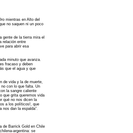
ro mientras en Alto del
a que no saquen ni un poco
 gente de la tierra mira el
 relación entre
ave para abrir esa
cada minuto que avanza.
 es fracaso y deben
más que el agua y que
ón de vida y la de muerte,
y no con lo que falta. Un
on la sangre caliente
lo que grita queremos vida
r qué no nos dicen la
 a los políticos!, que
 nos dan la espalda”.
za de Barrick Gold en Chile
hilena-argentina: se