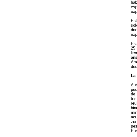
hab
esp
exp
Est
sol
don
exp
Esa
25 
lie
ans
Ami
des
La 
Aun
peq
de 
tem
reu
bin
min
acu
zon
pes
Pun