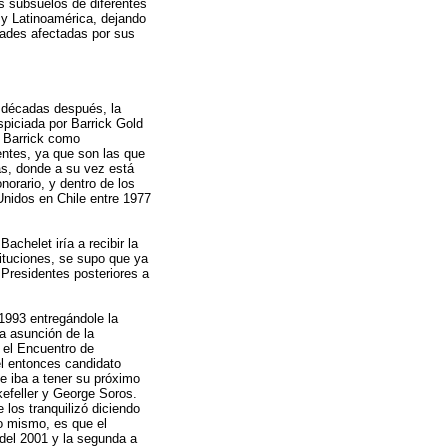
os subsuelos de diferentes
 y Latinoamérica, dejando
dades afectadas por sus
s décadas después, la
spiciada por Barrick Gold
e Barrick como
entes, ya que son las que
as, donde a su vez está
orario, y dentro de los
nidos en Chile entre 1977
chelet iría a recibir la
ituciones, se supo que ya
 Presidentes posteriores a
1993 entregándole la
a asunción de la
 el Encuentro de
l entonces candidato
ue iba a tener su próximo
efeller y George Soros.
 los tranquilizó diciendo
o mismo, es que el
del 2001 y la segunda a