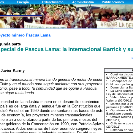
oyecto minero Pascua Lama
gunda parte
pecial de Pascua Lama: la internacional Barrick y s
w
r
Javier Karmy
o la transnacional minera ha ido generando redes de poder
Chile y en el mundo para seguir adelante con sus proyectos
ómo, pese a todo, la comunidad que se opone a Pascua
a sigue resistiendo.
prioridad de la industria minera en el desarrollo económico
 país es de larga data y, aunque fue en la Constitución que
ulsó Pinochet en 1980 donde se sentaron las bases de este
o de economía, los proyectos mineros transnacionales
ienzan a concretarse a partir de los primeros meses del
mer gobierno de la Concertación en 1990, con Patricio Aylwin
a cabeza. A dos semanas de haber asumido surgieron leyes
 más favorables para la industria extractiva. De ahí que