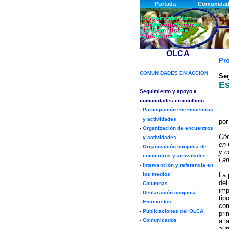
Pr
Se
Es
po
Cóm
en 
y c
Lam
La 
del
imp
tip
com
pri
a l
aún