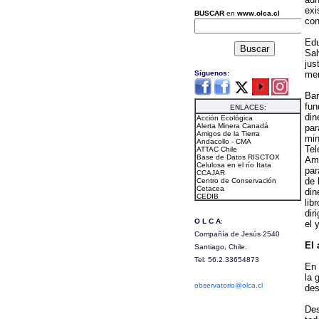
exi
con
Edu
Sal
jus
mer
Bar
fun
din
par
min
Tel
Amé
par
de 
din
lib
dir
el 
El 
En 
la 
des
Des