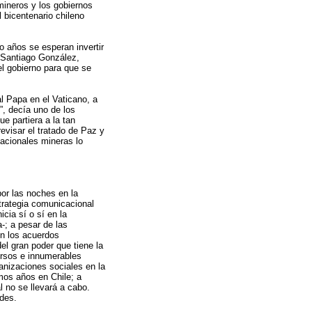
ineros y los gobiernos
 bicentenario chileno
 años se esperan invertir
, Santiago González,
el gobierno para que se
al Papa en el Vaticano, a
”, decía uno de los
e partiera a la tan
revisar el tratado de Paz y
acionales mineras lo
or las noches en la
trategia comunicacional
cia sí o sí en la
-; a pesar de las
en los acuerdos
del gran poder que tiene la
ersos e innumerables
ganizaciones sociales en la
mos años en Chile; a
 no se llevará a cabo.
ndes.