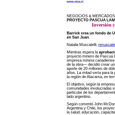
www.olca.cl
NEGOCIOS & MERCADOS
PROYECTO PASCUA LA
Inversión 
Barrick crea un fondo de U
en San Juan
.
Natalia Muscatelli.
nmuscatel
Mientras espera la
aprobaci
proyecto minero de Pascua La
empresa minera canadiense 
de la obra— decidió crear u
aporte de 20 millones de dól
años. La mitad sería para la 
la región de Atacama, en terri
El objetivo, según la empres
comunidades involucradas en
particular de los departament
lado argentino.
Según comentó John McDonou
Argentina y Chile, los proye
la salud, educación, capacita