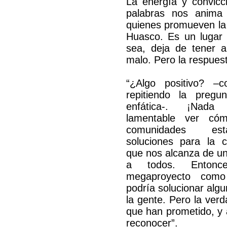
La energía y convicc
palabras nos anima
quienes promueven la i
Huasco. Es un lugar 
sea, deja de tener a
malo. Pero la respues
“¿Algo positivo? –c
repitiendo la pregu
enfática-. ¡Nada
lamentable ver có
comunidades est
soluciones para la c
que nos alcanza de u
a todos. Entonc
megaproyecto com
podría solucionar alg
la gente. Pero la verd
que han prometido, y a
reconocer”.