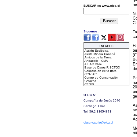
me
No
Co
Co
Ta
ca
Ha
te
(C
Be
En
de
Po
na
20
pr
ge
As
se
ac
Ac
Me
pú