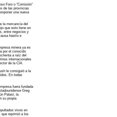
oso Foro o “Comisión”
es de las provincias
 proponer una nueva
e la mercancía del
ejo que esto tiene en
s, entre negocios y
causa hastío e
empresa minera ya es
a por el conocido
chenta a raíz del
rinos internacionales
ector de la CIA.
ush le consiguió a la
nidos. En todas
empresa fuera fundada
estadounidense Greg
ún Palast, la
n su propia
epultados vivos en
, que reprimió a los