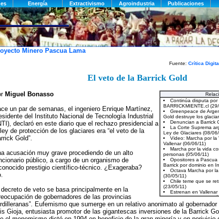
oyecto Minero Pascua Lama
Fuente:
Crítica Digita
El veto de la Barrick Gold
or
Miguel Bonasso
Relac
ce un par de semanas, el ingeniero Enrique Martínez,
esidente del Instituto Nacional de Tecnología Industrial
NTI), declaró en este diario que el rechazo presidencial a
 ley de protección de los glaciares era “el veto de la
rrick Gold”.
a acusación muy grave procediendo de un alto
ncionario público, a cargo de un organismo de
conocido prestigio científico-técnico. ¿Exageraba?
.
 decreto de veto se basa principalmente en la
reocupación de gobernadores de las provincias
rdilleranas”. Eufemismo que sumerge en un relativo anonimato al gobernador
is Gioja, entusiasta promotor de las gigantescas inversiones de la Barrick Go
e el menemismo dictó en 1994 en beneficio de la gran minería y en perjuicio de