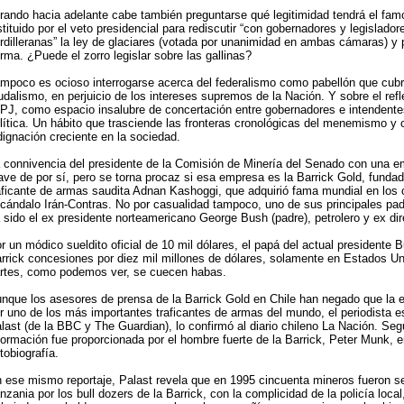
rando hacia adelante cabe también preguntarse qué legitimidad tendrá el fam
stituido por el veto presidencial para rediscutir “con gobernadores y legislador
rdilleranas” la ley de glaciares (votada por unanimidad en ambas cámaras) y
rma. ¿Puede el zorro legislar sobre las gallinas?
mpoco es ocioso interrogarse acerca del federalismo como pabellón que cubr
udalismo, en perjuicio de los intereses supremos de la Nación. Y sobre el refl
 PJ, como espacio insalubre de concertación entre gobernadores e intendente
lítica. Un hábito que trasciende las fronteras cronológicas del menemismo y 
dignación creciente en la sociedad.
 connivencia del presidente de la Comisión de Minería del Senado con una 
ave de por sí, pero se torna procaz si esa empresa es la Barrick Gold, fundad
aficante de armas saudita Adnan Kashoggi, que adquirió fama mundial en los o
cándalo Irán-Contras. No por casualidad tampoco, uno de sus principales pad
 sido el ex presidente norteamericano George Bush (padre), petrolero y ex dir
r un módico sueldito oficial de 10 mil dólares, el papá del actual presidente B
rrick concesiones por diez mil millones de dólares, solamente en Estados U
rtes, como podemos ver, se cuecen habas.
nque los asesores de prensa de la Barrick Gold en Chile han negado que la 
r uno de los más importantes traficantes de armas del mundo, el periodista 
last (de la BBC y The Guardian), lo confirmó al diario chileno La Nación. Seg
formación fue proporcionada por el hombre fuerte de la Barrick, Peter Munk, e
tobiografía.
 ese mismo reportaje, Palast revela que en 1995 cincuenta mineros fueron s
nzania por los bull dozers de la Barrick, con la complicidad de la policía local