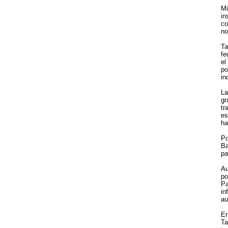
Mi
in
co
no
Ta
fe
el
po
in
La
gr
tr
es
ha
Po
Ba
pa
Au
po
Pa
in
au
En
Ta