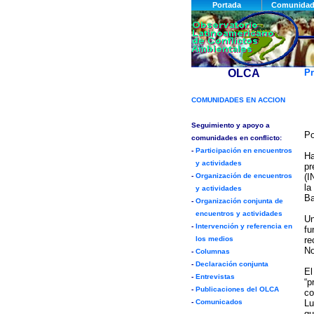
Pr
P
Ha
pr
(I
la
Ba
Un
fu
re
No
El
“p
co
Lu
qu