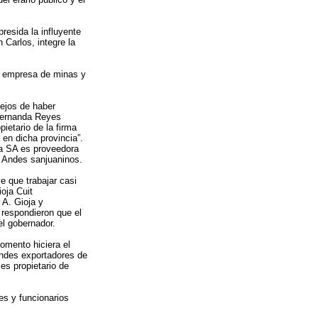
esida la influyente
Carlos, integre la
a empresa de minas y
ejos de haber
 Fernanda Reyes
ietario de la firma
en dicha provincia”.
ta SA es proveedora
s Andes sanjuaninos.
e que trabajar casi
oja Cuit
 A. Gioja y
 respondieron que el
el gobernador.
omento hiciera el
andes exportadores de
es propietario de
es y funcionarios