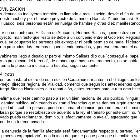
OVILIZACIÓN
s denuncias incluyeron también un llamado a movilización, desde el fin de s
r este hecho y por el mismo proyecto de la minera Barrick. Y todo fue así. 
 Huasco, seis personas están en huelga de hambre y otras diez manifestánd
er en contacto con El Diario de Atacama, Hermes Salinas, quien estuvo en el 
oyecto, manifestó que "esto se debe a un convenio entre el Gobierno Regiona
 cual se ocuparon los terrenos sin expropiar ni pedir permiso de nada. Hiciero
r expropiados, los terrenos siguen siendo privados, y por eso cerramos el ca
rabineros llegó a desalojar pero el mismo Salinas dijo que "conseguí el papel
y expropiación del terreno", de manera que hasta ese momento, no se había e
 tema lo presentó incluso a la fiscalía, según comentó.
IÁLOGO
entras hasta el cierre de esta edición Carabineros mantenía el diálogo con lo
rnejo, director regional de Vialidad, comentó que según los antecedentes q
tregó Bienes Nacionales a la repartición, estos terrenos para la ruta eran fisc
afirma que "este camino pasó a ser un bien nacional de uso público. Ningún 
 camino público, aún cuando existan diferencias que se den por algún error en 
opiedad fiscal. La persona puede reclamar el dominio, pero no cerrar el camin
larán porque se restablezca de acuerdo a la ley el tránsito por este camino, "s
ivado pueda reclamar su dominio, si efectivamente lo avala", agregando que j
sco de un terreno privado.
 la denuncia de la familia afectada está fundamentada respecto al terreno, "e
 proceso expropiatorio", con la idea de que se pague para que el conflicto se