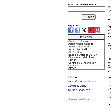
M
La
po
El
Ay
pr
el
se
Ca
ha
El
D
Mi
Co
en
Re
un
pr
ve
pr
fi
Si
un