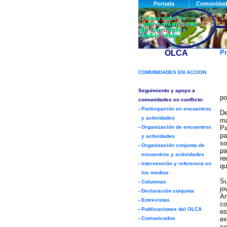
Pr
p
De
ma
Pa
pa
so
pa
re
qu
Su
jo
Am
co
es
ex
co