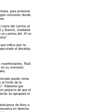
emana, para protestar
Según versiones desde
ose.
cierre del camino al
l y Barrick, mediante
n un camino ahí. Al no
mino".
 que indica que no
jecutado el desalojo.
s manifestantes, Raúl
ue en su momento
ales.
privado puede cerrar
el límite de la
o". Adelantó que
in perjuicio de que el
amás se apropiará el
ntraríamos de lleno a
 resuelva en derecho.