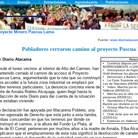
oyecto Minero Pascua Lama
Fuente:
www.diarioatacam
Pobladores cerraron camino al proyecto Pascu
or
Diario Atacama
Relac
sde el lunes vecinos al interior de Alto del Carmen, han
ntenido cerrado el camino de acceso al Proyecto
scua Lama, argumentando que la ruta que se construyó
ra acceder a la futura zona industrial se emplazó por
bre terrenos particulares. La denuncia concreta viene de
rte de Amalia Robles Alcayaga, quien llegó hasta la
dacción de este Diario para dar cuenta de la situación
e estaban viviendo.
 declaración fue apoyada por Macarena Poblete, una
ven egresada de Derecho que está junto a esta familia.
bas concuerdan en que los terrenos por donde se
nstruyó el camino, a la altura del Fundo La Plata, al
te de El Corral, pertenecen por muchos años a la madre de Amalia, Elba Al
plicaron que el emplazamiento de esta ruta significó la destrucción de canale
nspiró contra el desarrollo de la actividad agrícola en sus terrenos.