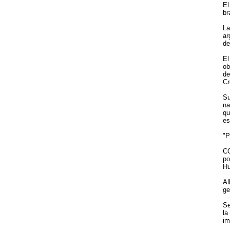
El
br
La
ar
de
El
ob
de
Cr
Su
na
qu
es
"P
CO
po
Hu
Al
ge
Se
la
im