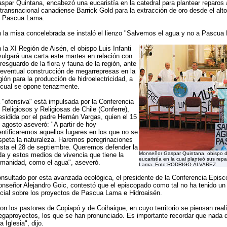
spar Quintana, encabezó una eucaristía en la catedral para plantear reparos 
 transnacional canadiense Barrick Gold para la extracción de oro desde el alto 
 Pascua Lama.
 la misa concelebrada se instaló el lienzo "Salvemos el agua y no a Pascua
 la XI Región de Aisén, el obispo Luis Infanti
vulgará una carta este martes en relación con
 resguardo de la flora y fauna de la región, ante
 eventual construcción de megarrepresas en la
gión para la producción de hidroelectricidad, a
 cual se opone tenazmente.
 "ofensiva" está impulsada por la Conferencia
 Religiosos y Religiosas de Chile (Conferre),
esidida por el padre Hernán Vargas, quien el 15
 agosto aseveró: "A partir de hoy
entificaremos aquellos lugares en los que no se
speta la naturaleza. Haremos peregrinaciones
sta el 28 de septiembre. Queremos defender la
Monseñor Gaspar Quintana, obispo d
da y estos medios de vivencia que tiene la
eucaristía en la cual planteó sus rep
manidad, como el agua", aseveró.
Lama. Foto:RODRIGO ÁLVAREZ
nsultado por esta avanzada ecológica, el presidente de la Conferencia Episco
nseñor Alejandro Goic, contestó que el episcopado como tal no ha tenido un
icial sobre los proyectos de Pascua Lama e Hidroaisén.
on los pastores de Copiapó y de Coihaique, en cuyo territorio se piensan real
gaproyectos, los que se han pronunciado. Es importante recordar que nada 
la Iglesia", dijo.