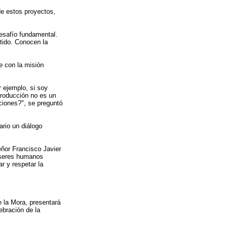
e estos proyectos,
desafío fundamental.
tido. Conocen la
e con la misión
r ejemplo, si soy
producción no es un
ciones?", se preguntó
rio un diálogo
ñor Francisco Javier
s seres humanos
r y respetar la
 la Mora, presentará
ebración de la