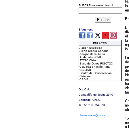
Ga
la
en
En
En
di
el
la
re
lo
La
de
pr
de
id
re
ha
vi
hu
Co
mo
of
"S
me
a 