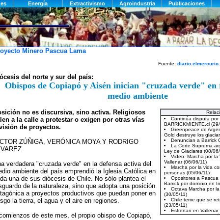
oyecto Minero Pascua Lama
Fuente:
diario.elmercurio
ócesis del norte y sur del país:
Obispos de Copiapó y Aisén inician "cruzada verde" en 
medio ambiente
sición no es discursiva, sino activa. Religiosos
Relac
len a la calle a protestar o exigen por otras vías
visión de proyectos.
ÍCTOR ZÚÑIGA, VERÓNICA MOYA Y RODRIGO
LVAREZ
a verdadera "cruzada verde" en la defensa activa del
dio ambiente del país emprendió la Iglesia Católica en
da una de sus diócesis de Chile. No sólo plantea el
sguardo de la naturaleza, sino que adopta una posición
tagónica a proyectos productivos que puedan poner en
esgo la tierra, el agua y el aire en regiones.
comienzos de este mes, el propio obispo de Copiapó,