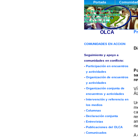
Pr
Di
Po
sa
re
V
Á
Un
me
ca
re
an
ri
A 