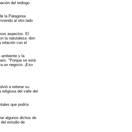
ación del teólogo
de la Patagonia
iviendo al otro lado
rsos aspectos. El
on la naturaleza -don
 relación con el
 ambiente y la
país. "Porque se está
ra un negocio. ¡Eso
vió a reiterar su
eligiosa del valle del
ntales que podría
rar algunos dichos de
 del estudio de