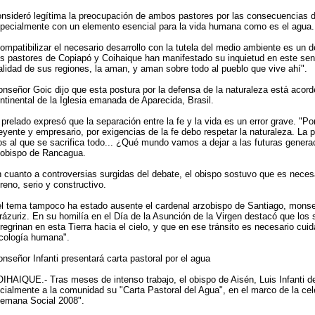
nsideró legítima la preocupación de ambos pastores por las consecuencias d
pecialmente con un elemento esencial para la vida humana como es el agua.
ompatibilizar el necesario desarrollo con la tutela del medio ambiente es un 
s pastores de Copiapó y Coihaique han manifestado su inquietud en este sen
alidad de sus regiones, la aman, y aman sobre todo al pueblo que vive ahí".
nseñor Goic dijo que esta postura por la defensa de la naturaleza está acord
ntinental de la Iglesia emanada de Aparecida, Brasil.
 prelado expresó que la separación entre la fe y la vida es un error grave. "Po
eyente y empresario, por exigencias de la fe debo respetar la naturaleza. La 
os al que se sacrifica todo... ¿Qué mundo vamos a dejar a las futuras genera
 obispo de Rancagua.
 cuanto a controversias surgidas del debate, el obispo sostuvo que es necesa
reno, serio y constructivo.
l tema tampoco ha estado ausente el cardenal arzobispo de Santiago, monse
rázuriz. En su homilía en el Día de la Asunción de la Virgen destacó que lo
regrinan en esta Tierra hacia el cielo, y que en ese tránsito es necesario cuida
cología humana".
nseñor Infanti presentará carta pastoral por el agua
IHAIQUE.- Tras meses de intenso trabajo, el obispo de Aisén, Luis Infanti de
icialmente a la comunidad su "Carta Pastoral del Agua", en el marco de la cel
emana Social 2008".