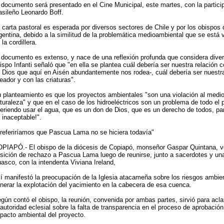
 documento será presentado en el Cine Municipal, este martes, con la particip
asileño Leonardo Boff.
 carta pastoral es esperada por diversos sectores de Chile y por los obispos 
gentina, debido a la similitud de la problemática medioambiental que se está v
 la cordillera.
 documento es extenso, y nace de una reflexión profunda que considera dive
ispo Infanti señaló que "en ella se plantea cuál debería ser nuestra relación c
 Dios que aquí en Aisén abundantemente nos rodea-, cuál debería ser nuestra
eador y con las criaturas".
 planteamiento es que los proyectos ambientales "son una violación al medio
turaleza" y que en el caso de los hidroeléctricos son un problema de todo el 
eriendo usar el agua, que es un don de Dios, que es un derecho de todos, pa
 inaceptable!".
referiríamos que Pascua Lama no se hiciera todavía"
PIAPÓ.- El obispo de la diócesis de Copiapó, monseñor Gaspar Quintana, vol
sición de rechazo a Pascua Lama luego de reunirse, junto a sacerdotes y una r
asco, con la intendenta Viviana Ireland,
lí manifestó la preocupación de la Iglesia atacameña sobre los riesgos ambie
nerar la explotación del yacimiento en la cabecera de esa cuenca.
gún contó el obispo, la reunión, convenida por ambas partes, sirvió para acla
 autoridad eclesial sobre la falta de transparencia en el proceso de aprobación
pacto ambiental del proyecto.