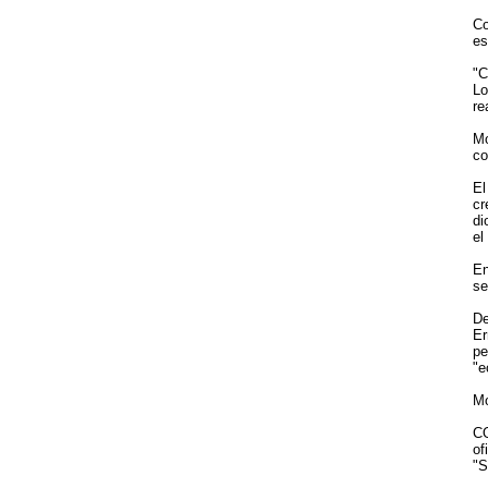
Co
es
"C
Lo
re
Mo
co
El
cr
di
el
En
se
De
Er
pe
"e
Mo
CO
of
"S