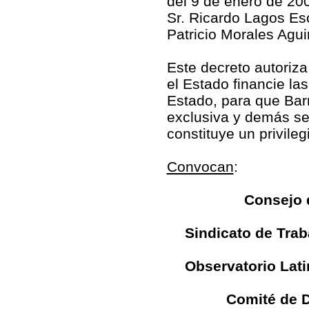
del 9 de enero de 200
Sr. Ricardo Lagos Esc
Patricio Morales Agui
Este decreto autoriza
el Estado financie la
Estado, para que Bar
exclusiva y demás ser
constituye un privile
Convocan
:
Consejo 
Sindicato de Trab
Observatorio Lat
Comité de D