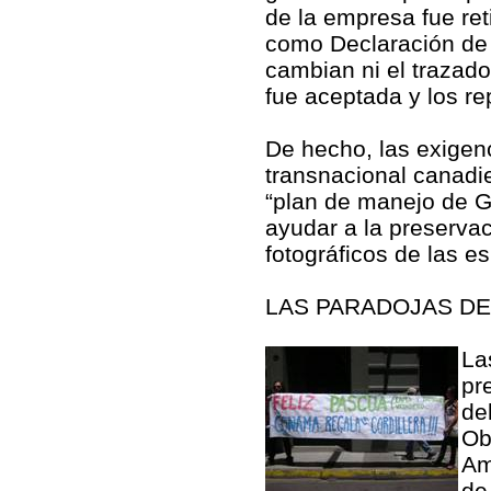
de la empresa fue ret
como Declaración de 
cambian ni el trazado
fue aceptada y los r
De hecho, las exigenc
transnacional canadi
“plan de manejo de Gl
ayudar a la preservac
fotográficos de las e
LAS PARADOJAS DE
La
pr
de
Ob
Am
de 