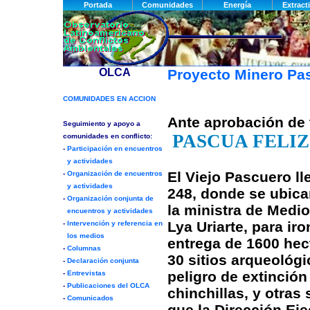
Proyecto Minero P
Ante aprobación de 
PASCUA FELI
El Viejo Pascuero ll
248, donde se ubican
la ministra de Medi
Lya Uriarte, para iro
entrega de 1600 hec
30 sitios arqueológ
peligro de extinció
chinchillas, y otras 
que la Dirección Eje