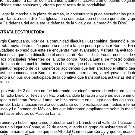
ito: “¡A barrer, a barrer, con la Barrick a barrer!”, atravesaron el puente colgan
cibidos entre aplausos y vítores por el resto de la parcialidad.
 llegar la marcha a la plaza de armas, la concurrencia pudo escuchar las pala
an Barraza quien dijo: “La Iglesia tiene que estar con el pueblo que sufre y q
e “la defensa del agua era la defensa de la vida y de la creación de Dios”.
STRATA DESTRUCTORA
rgio Campuzano, líder de la comunidad diaguita Huascoaltina, denunció el pr
trata, cuya destrucción podría ser igual a la que podría provocar Barrick. En
udadano expresó que este se encuentra muy avanzado y Xstrata ha evitado in
ficiencias que han dificultado el accionar de Barrick. Luis Faura, concejal de
 los principales referentes de la lucha contra Pascua Lama, se mostró optimis
 la lucha de su pueblo. Indicó, no obstante, que el camino no será fácil. Ade
quietud respecto de los numerosos accidentes que han afectado el último ti
sistencia ciudadana a Barrick, mencionando entre estos, la peligrosa salida 
ectó a un bus que participaba de la comitiva que transportaba activistas del i
rcha.
 protesta del 2 de junio no fue informada por ningún medio de cobertura nacio
 la radio Bío-bío. Televisión Nacional, dándole la razón a quienes sostienen q
specto del tema Pascua Lama, se hizo presente en el lugar con dos equipos. 
urrido. Esta situación resulta contrastante con lo realizado por medios inte
ndo y La Jornada de México, los que informaron ampliamente sobre la manife
entuales efectos de Pascua Lama.
 enero ya hubo importantes protestas contra Barrick en el valle del Huasco.
las tuvo lugar en Conay, el 22 de enero, cuando un grupo de asistentes al “Ll
cidió tomarse el camino que une Alto del Carmen con Conay y que es usado p