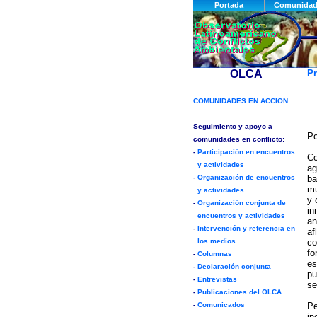
Pr
P
Co
ag
ba
mu
y 
in
an
af
co
fo
es
pu
se
Pe
in