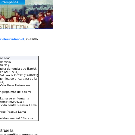
.elciudadano.cl
, 29/06/07
ionado:
traer la
emblemático proyecto: