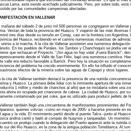
scua Lama, está siendo acechado judicialmente. Pero, por sobre todo, está 
sistido por las comunidades campesinas afectadas.
ANIFESTACIÓN EN VALLENAR
 mañana del sábado 2 de junio mil 500 personas se congregaron en Vallenar
ma. Venían de toda la provincia del Huasco. Y viajaron de las más diversas 
minó tres días desde su terruño en Conay, casi en la frontera con Argentina, h
ovincia del Huasco, recibiendo en el camino numerosas muestras de admirac
 unirse a la marcha. A la cita de Vallenar asistieron una numerosa delegación 
ánsito. En los pueblos de Perales, los Tambos y Chanchoquín se podía ver e
treros que rechazan el Proyecto. “¡Sin agua no hay vida! ¡Fuera Barrick!”, dec
rpresivamente desde el Valle de San Félix, bajó una numerosa comitiva. Ha
te valle era reducto favorable a Barrick. Pero hoy la situación es completamen
nciencia del problema ha crecido enormemente. En ello ha influido el conocim
sastrosos efectos de la minería sobre las aguas de Copiapó y otros lugares.
 la cita de Vallenar también destacó la presencia de una nutrida concurrencia
eirina y Huasco. La primera debe lidiar con la inminente apertura de una inm
roduciría 1 millón y medio de chanchos al año) que se instalaría sobre una z
sta ahora es ocupada por crianceros de cabras. La ciudad de Huasco, por su p
tamente contaminado por pet coke, que es utilizado para producir pellets de hi
Vallenar también llegó una cincuentena de manifestantes provenientes del Pa
lparaíso, quienes volvían –como en mayo de 2005- a hacerse presente en e
l agua y la vida. El movimiento partió desde el puente Talca –junto al Huasc
sica andina cantó y bailó al compás de huaynos y tarqueadas. Un momento 
cuentro se produjo cuando la delegación del Puerto apareció ante la nutrida c
do sur del Río Huasco, en la zona de la antigua población Torreblanca. Al so