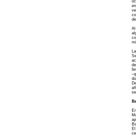
oc
en
ve
co
de
Al
al
co
mi
La
Se
ac
de
ll
–q
di
De
añ
se
Ba
En
Ma
ap
Ba
El
ce