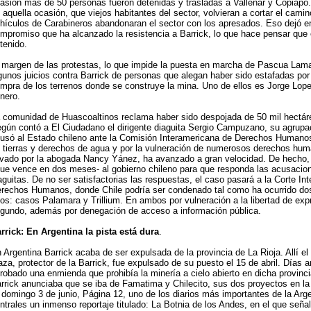
asión más de 50 personas fueron detenidas y trasladas a Vallenar y Copiapó.
 aquella ocasión, que viejos habitantes del sector, volvieran a cortar el cami
hículos de Carabineros abandonaran el sector con los apresados. Eso dejó en
mpromiso que ha alcanzado la resistencia a Barrick, lo que hace pensar que 
tenido.
 margen de las protestas, lo que impide la puesta en marcha de Pascua Lama,
gunos juicios contra Barrick de personas que alegan haber sido estafadas por
mpra de los terrenos donde se construye la mina. Uno de ellos es Jorge Lop
nero.
 comunidad de Huascoaltinos reclama haber sido despojada de 50 mil hectáre
gún contó a El Ciudadano el dirigente diaguita Sergio Campuzano, su agrupa
usó al Estado chileno ante la Comisión Interamericana de Derechos Humanos
 tierras y derechos de agua y por la vulneración de numerosos derechos hum
evado por la abogada Nancy Yánez, ha avanzado a gran velocidad. De hecho, 
ue vence en dos meses- al gobierno chileno para que responda las acusacion
aguitas. De no ser satisfactorias las respuestas, el caso pasará a la Corte In
rechos Humanos, donde Chile podría ser condenado tal como ha ocurrido dos
os: casos Palamara y Trillium. En ambos por vulneración a la libertad de expr
gundo, además por denegación de acceso a información pública.
rrick: En Argentina la pista está dura
.
 Argentina Barrick acaba de ser expulsada de la provincia de La Rioja. Allí e
za, protector de la Barrick, fue expulsado de su puesto el 15 de abril. Días 
robado una enmienda que prohibía la minería a cielo abierto en dicha provinc
rrick anunciaba que se iba de Famatima y Chilecito, sus dos proyectos en la 
 domingo 3 de junio, Página 12, uno de los diarios más importantes de la Arge
ntrales un inmenso reportaje titulado: La Botnia de los Andes, en el que señ