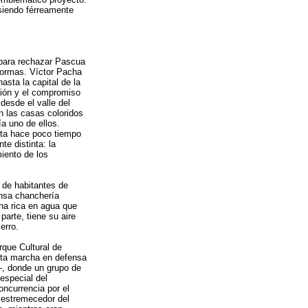
siendo férreamente
 para rechazar Pascua
formas. Víctor Pacha
asta la capital de la
ión y el compromiso
desde el valle del
n las casas coloridos
ía uno de ellos.
sta hace poco tiempo
te distinta: la
iento de los
 de habitantes de
ensa chanchería
ona rica en agua que
arte, tiene su aire
erro.
rque Cultural de
sta marcha en defensa
o-, donde un grupo de
especial del
oncurrencia por el
n estremecedor del