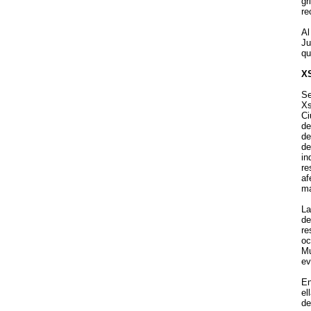
gr
re
Al
Ju
qu
X
Se
Xs
Ci
de
de
de
in
re
af
ma
La
de
re
oc
Mu
ev
En
el
de