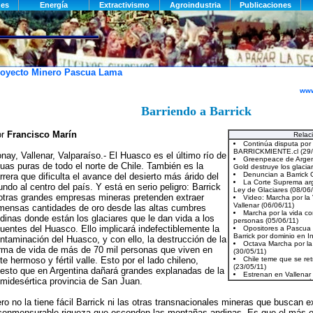
oyecto Minero Pascua Lama
www
Barriendo a Barrick
or
Francisco Marín
Relac
nay, Vallenar, Valparaíso.- El Huasco es el último río de
uas puras de todo el norte de Chile. También es la
rrera que dificulta el avance del desierto más árido del
ndo al centro del país. Y está en serio peligro: Barrick
otras grandes empresas mineras pretenden extraer
mensas cantidades de oro desde las altas cumbres
dinas donde están los glaciares que le dan vida a los
luentes del Huasco. Ello implicará indefectiblemente la
ntaminación del Huasco, y con ello, la destrucción de la
rma de vida de más de 70 mil personas que viven en
te hermoso y fértil valle. Esto por el lado chileno,
esto que en Argentina dañará grandes explanadas de la
midesértica provincia de San Juan.
ro no la tiene fácil Barrick ni las otras transnacionales mineras que buscan ex
conmensurable riqueza que esconden las montañas andinas. Es que el más 