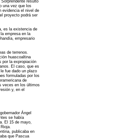
 Sorprendente resultó
no una vez que los
 evidencia el nivel de
el proyecto podrá ser
 es la existencia de
 la empresa en la
ehandía, empresario
as de terrenos.
ción huascoaltina
 por la expropiación
anos. El caso, que es
le fue dado un plazo
es formuladas por los
teramericana de
 veces en los últimos
esión y, en el
l gobernador Ángel
antes se había
ia. El 15 de mayo,
Rioja.
ntina, publicaba en
alaba que Pascua