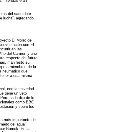
te, mientras eran
bras del sacerdote
ue lucha”, agregando
oyecto El Morro de
 conversación con El
currir en las
 Alto del Carmen y uno
ta respecto del futuro
más, manifestó su
empo a miembros de la
de neumático que
nterior a esa misma
nal, con la salvedad
ue tiene un veto
Pero nada dijo de lo
rnacionales como BBC
stación y sobre los
 La más importante de
amado del agua”
or Barrick. En la