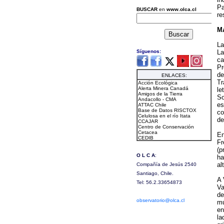
Pa
re
M
La
La
ca
Pr
de
Tr
le
So
es
co
de
En
Fr
(p
ha
al
A 
Va
de
mú
en
la