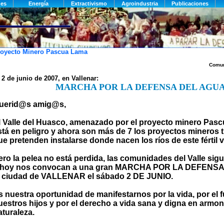
oyecto Minero Pascua Lama
Comun
 2 de junio de 2007, en Vallenar:
MARCHA POR LA DEFENSA DEL AGU
uerid@s amig@s,
l Valle del Huasco, amenazado por el proyecto minero Pas
stá en peligro y ahora son más de 7 los proyectos mineros 
ue pretenden instalarse donde nacen los ríos de este fértil v
ero la pelea no está perdida, las comunidades del Valle sigu
 hoy nos convocan a una gran MARCHA POR LA DEFENSA
a ciudad de VALLENAR el sábado 2 DE JUNIO.
s nuestra oportunidad de manifestarnos por la vida, por el f
uestros hijos y por el derecho a vida sana y digna en armon
aturaleza.