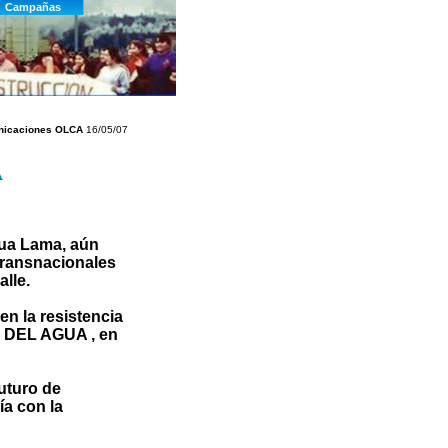
icaciones OLCA
16/05/07
A
cua Lama, aún
transnacionales
alle.
en la resistencia
 DEL AGUA , en
uturo de
ía con la