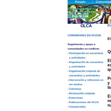
Pr
El
Q
E
e
q
P
y
l
E
n
n