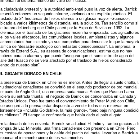
limentan el sistema hídrico del valle del Huasco.
a ciudadanía protestó y la autoridad ambiental puso la voz de alerta. Barrick
resentó entonces un segundo informe, apelando a su espíritu práctico. El
raslado de 24 hectáreas de hielos eternos a un glaciar mayor -Guanaco-,
bicado a varios kilómetros de distancia, era la solución. Tan sencillo como si
e tratara del iceberg que Chile paseó por la Expo de Sevilla en 1992. La
olémica por el traslado de los glaciares recién ha empezado. Los agricultores
e los valles afectados, las comunidades locales, ambientalistas y algunos
parlamentarios han iniciado ya sus campañas para denunciar lo que la mayorí
alifica de “desastre ecológico con nefastas consecuencias”. La empresa, a
través de Extend S.A., su asesora de comunicaciones, estima que no hay
otivos para la alarma y que puede “asegurar que el suministro de agua del
alle del Huasco no se verá afectado por el traslado de hielos considerado
entro de nuestro plan”.
EL GIGANTE DORADO EN CHILE
a presencia de Barrick en Chile no es menor. Antes de llegar a suelo criollo, l
ultinacional canadiense se convirtió en el segundo productor de oro mundial,
después de Anglo Gold, una empresa sudafricana. Antes que Pascua Lama
iciera su entrada triunfal, el negocio de Barrick se concentraba en Canadá y
Estados Unidos. Pero fue tanto el convencimiento de Peter Munk con Chile,
ue aseguró a la prensa estar dispuesto a vender todas sus reservas en
orteamérica -incluida Goldstrike, la más grande-, “pero bajo ninguna condició
as chilenas”. El tiempo le confirmaría que había dado el palo al gato.
n la década de los noventa, Barrick se adjudicó El Indio y Tambo gracias a l
compra de Lac Minerals, una firma canadiense con presencia en Chile. Pero
os costos de operaciones y la caída del precio del metal llevarían a Barrick a
regonar el inminente cierre de los yacimientos.