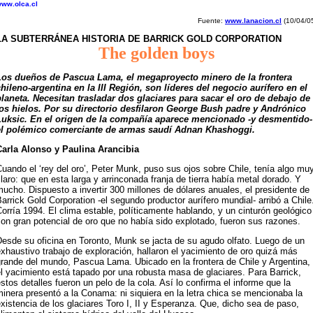
ww.olca.cl
Fuente:
www.lanacion.cl
(10/04/0
LA SUBTERRÁNEA HISTORIA DE BARRICK GOLD CORPORATION
The golden boys
Los dueños de Pascua Lama, el megaproyecto minero de la frontera
chileno-argentina en la III Región, son líderes del negocio aurífero en el
planeta. Necesitan trasladar dos glaciares para sacar el oro de debajo de
los hielos. Por su directorio desfilaron George Bush padre y Andrónico
Luksic. En el origen de la compañía aparece mencionado -y desmentido-
el polémico comerciante de armas saudí Adnan Khashoggi.
Carla Alonso y Paulina Arancibia
uando el ‘rey del oro’, Peter Munk, puso sus ojos sobre Chile, tenía algo mu
laro: que en esta larga y arrinconada franja de tierra había metal dorado. Y
ucho. Dispuesto a invertir 300 millones de dólares anuales, el presidente de
arrick Gold Corporation -el segundo productor aurífero mundial- arribó a Chile
orría 1994. El clima estable, políticamente hablando, y un cinturón geológico
on gran potencial de oro que no había sido explotado, fueron sus razones.
esde su oficina en Toronto, Munk se jacta de su agudo olfato. Luego de un
xhaustivo trabajo de exploración, hallaron el yacimiento de oro quizá más
rande del mundo, Pascua Lama. Ubicado en la frontera de Chile y Argentina,
l yacimiento está tapado por una robusta masa de glaciares. Para Barrick,
stos detalles fueron un pelo de la cola. Así lo confirma el informe que la
inera presentó a la Conama: ni siquiera en la letra chica se mencionaba la
xistencia de los glaciares Toro I, II y Esperanza. Que, dicho sea de paso,