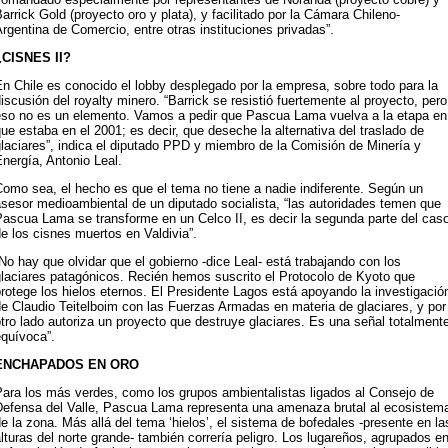
arrick Gold (proyecto oro y plata), y facilitado por la Cámara Chileno-
rgentina de Comercio, entre otras instituciones privadas”.
¿CISNES II?
n Chile es conocido el lobby desplegado por la empresa, sobre todo para la
iscusión del royalty minero. “Barrick se resistió fuertemente al proyecto, pero
eso no es un elemento. Vamos a pedir que Pascua Lama vuelva a la etapa en
ue estaba en el 2001; es decir, que deseche la alternativa del traslado de
laciares”, indica el diputado PPD y miembro de la Comisión de Minería y
nergía, Antonio Leal.
omo sea, el hecho es que el tema no tiene a nadie indiferente. Según un
sesor medioambiental de un diputado socialista, “las autoridades temen que
ascua Lama se transforme en un Celco II, es decir la segunda parte del cas
e los cisnes muertos en Valdivia”.
No hay que olvidar que el gobierno -dice Leal- está trabajando con los
glaciares patagónicos. Recién hemos suscrito el Protocolo de Kyoto que
rotege los hielos eternos. El Presidente Lagos está apoyando la investigació
e Claudio Teitelboim con las Fuerzas Armadas en materia de glaciares, y por
tro lado autoriza un proyecto que destruye glaciares. Es una señal totalment
equívoca”.
ENCHAPADOS EN ORO
Para los más verdes, como los grupos ambientalistas ligados al Consejo de
Defensa del Valle, Pascua Lama representa una amenaza brutal al ecosistem
e la zona. Más allá del tema ‘hielos’, el sistema de bofedales -presente en la
lturas del norte grande- también correría peligro. Los lugareños, agrupados e