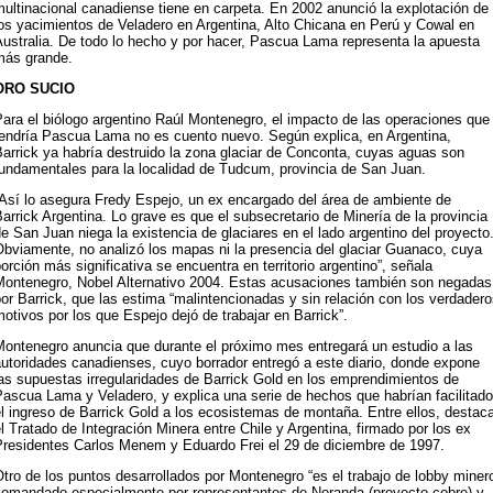
ultinacional canadiense tiene en carpeta. En 2002 anunció la explotación de
os yacimientos de Veladero en Argentina, Alto Chicana en Perú y Cowal en
ustralia. De todo lo hecho y por hacer, Pascua Lama representa la apuesta
más grande.
ORO SUCIO
ara el biólogo argentino Raúl Montenegro, el impacto de las operaciones que
tendría Pascua Lama no es cuento nuevo. Según explica, en Argentina,
arrick ya habría destruido la zona glaciar de Conconta, cuyas aguas son
fundamentales para la localidad de Tudcum, provincia de San Juan.
“Así lo asegura Fredy Espejo, un ex encargado del área de ambiente de
arrick Argentina. Lo grave es que el subsecretario de Minería de la provincia
e San Juan niega la existencia de glaciares en el lado argentino del proyecto
bviamente, no analizó los mapas ni la presencia del glaciar Guanaco, cuya
orción más significativa se encuentra en territorio argentino”, señala
Montenegro, Nobel Alternativo 2004. Estas acusaciones también son negadas
or Barrick, que las estima “malintencionadas y sin relación con los verdader
otivos por los que Espejo dejó de trabajar en Barrick”.
Montenegro anuncia que durante el próximo mes entregará un estudio a las
utoridades canadienses, cuyo borrador entregó a este diario, donde expone
as supuestas irregularidades de Barrick Gold en los emprendimientos de
ascua Lama y Veladero, y explica una serie de hechos que habrían facilitado
l ingreso de Barrick Gold a los ecosistemas de montaña. Entre ellos, destac
l Tratado de Integración Minera entre Chile y Argentina, firmado por los ex
Presidentes Carlos Menem y Eduardo Frei el 29 de diciembre de 1997.
tro de los puntos desarrollados por Montenegro “es el trabajo de lobby miner
comandado especialmente por representantes de Noranda (proyecto cobre) y