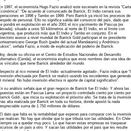
n 1997, el economista Hugo Fazio analizó este escenario en la revista “Cart
conómica”: “De acuerdo al comunicado de Barrick, El Indio cerrará sus
operaciones en 1998 y Tambo en 1999. Pero Barrick ya inició los procesos de
espido de personal. Ello no significa salida del consorcio del país, dado que
e pondrá en explotación en el año 2001 el rico yacimiento de Pascua (ex
evada), situado a unos 50 kilómetros al norte de El Indio, en el límite con
rgentina, que producirá más que El Indio y Tambo en conjunto. En el
irectorio asesor a nivel mundial de Barrick Gold participan el ex presidente
norteamericano George Bush (padre del actual Mandatario) y Andrónico
uksic”, señala Fazio, a modo de explicación del poderío de Barrick.
oy, desde su oficina en el Centro de Estudios Nacionales de Desarrollo
Alternativo (Cenda), el economista explica que esos nombres dan una idea de
os vínculos que tiene Barrick alrededor del mundo.
especto al rico mineral de El Indio -actualmente agotado-, Fazio indica que “
nversión efectuada por Barrick se realizó usando los excedentes que genera
l mineral. No hubo inversión efectiva ni aporte de capital significativo”.
n su análisis señala que el gran negocio de Barrick fue El Indio. Y ahora las
apuestas están en Pascua Lama -un proyecto controlado ciento por ciento por
arrick Gold-, que inicia su explotación el próximo año. Se trata de la inversió
ás alta realizada por Barrick en toda su historia, donde apostó la nada
despreciable suma de 1.750 millones de dólares.
El dato que falta es la rentabilidad que esperan para comparar con la inversió
ue realizan. No hay que olvidar que lo que tributa son las utilidades. En Chile
siempre va a quedar muy poco. Lo que hacen estas empresas es traspasar
ecursos de un país a otro. Y sacan las utilidades por el país que les resulte