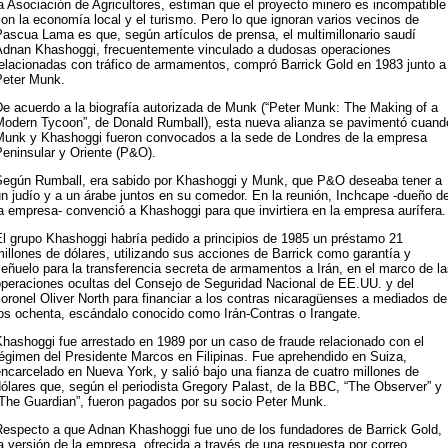
a Asociación de Agricultores, estiman que el proyecto minero es incompatible
on la economía local y el turismo. Pero lo que ignoran varios vecinos de
ascua Lama es que, según artículos de prensa, el multimillonario saudí
Adnan Khashoggi, frecuentemente vinculado a dudosas operaciones
relacionadas con tráfico de armamentos, compró Barrick Gold en 1983 junto a
Peter Munk.
e acuerdo a la biografía autorizada de Munk (“Peter Munk: The Making of a
Modern Tycoon”, de Donald Rumball), esta nueva alianza se pavimentó cuand
Munk y Khashoggi fueron convocados a la sede de Londres de la empresa
eninsular y Oriente (P&O).
Según Rumball, era sabido por Khashoggi y Munk, que P&O deseaba tener a
n judío y a un árabe juntos en su comedor. En la reunión, Inchcape -dueño d
a empresa- convenció a Khashoggi para que invirtiera en la empresa aurífera.
El grupo Khashoggi habría pedido a principios de 1985 un préstamo 21
illones de dólares, utilizando sus acciones de Barrick como garantía y
eñuelo para la transferencia secreta de armamentos a Irán, en el marco de l
operaciones ocultas del Consejo de Seguridad Nacional de EE.UU. y del
oronel Oliver North para financiar a los contras nicaragüenses a mediados de
los ochenta, escándalo conocido como Irán-Contras o Irangate.
hashoggi fue arrestado en 1989 por un caso de fraude relacionado con el
égimen del Presidente Marcos en Filipinas. Fue aprehendido en Suiza,
ncarcelado en Nueva York, y salió bajo una fianza de cuatro millones de
ólares que, según el periodista Gregory Palast, de la BBC, “The Observer” y
“The Guardian”, fueron pagados por su socio Peter Munk.
Respecto a que Adnan Khashoggi fue uno de los fundadores de Barrick Gold,
a versión de la empresa, ofrecida a través de una respuesta por correo