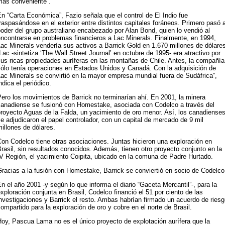
más conveniente”.
n “Carta Económica”, Fazio señala que el control de El Indio fue
raspasándose en el exterior entre distintos capitales foráneos. Primero pasó 
oder del grupo australiano encabezado por Alan Bond, quien lo vendió al
ncontrarse en problemas financieros a Lac Minerals. Finalmente, en 1994,
ac Minerals vendería sus activos a Barrick Gold en 1.670 millones de dólare
Lac -sintetiza ‘The Wall Street Journal’ en octubre de 1995- era atractivo por
us ricas propiedades auríferas en las montañas de Chile. Antes, la compañía
sólo tenía operaciones en Estados Unidos y Canadá. Con la adquisición de
ac Minerals se convirtió en la mayor empresa mundial fuera de Sudáfrica”,
ndica el periódico.
ero los movimientos de Barrick no terminarían ahí. En 2001, la minera
canadiense se fusionó con Homestake, asociada con Codelco a través del
royecto Aguas de la Falda, un yacimiento de oro menor. Así, los canadiense
e adjudicaron el papel controlador, con un capital de mercado de 9 mil
illones de dólares.
on Codelco tiene otras asociaciones. Juntas hicieron una exploración en
rasil, sin resultados conocidos. Además, tienen otro proyecto conjunto en la
V Región, el yacimiento Coipita, ubicado en la comuna de Padre Hurtado.
racias a la fusión con Homestake, Barrick se conviertió en socio de Codelco
n el año 2001 -y según lo que informa el diario “Gaceta Mercantil”-, para la
xploración conjunta en Brasil, Codelco financió el 51 por ciento de las
nvestigaciones y Barrick el resto. Ambas habrían firmado un acuerdo de ries
ompartido para la exploración de oro y cobre en el norte de Brasil.
oy, Pascua Lama no es el único proyecto de explotación aurífera que la