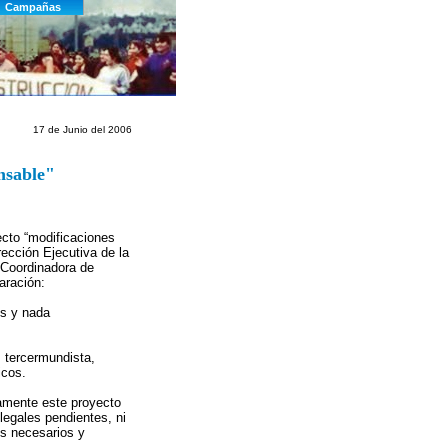
17 de Junio del 2006
nsable"
ecto “modificaciones
ección Ejecutiva de la
 Coordinadora de
aración:
os y nada
 tercermundista,
icos.
tamente este proyecto
legales pendientes, ni
os necesarios y