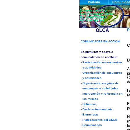
P
C
D
A
p
C
d
L
r
E
p
N
(
l
s