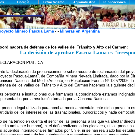
royecto Minero Pascua Lama
- -
Mineras en Argentina
oordinadora de defensa de los valles del Tránsito y Alto del Carmen:
La decisión de aprobar Pascua Lama es "irrespo
ECLARACION PUBLICA
nte la declaración de pronunciamiento sobre recurso de reclamación del proy
royecto Pascua-Lama”, de Compañía Minera Nevada Limitada, dado por la Dir
omisión Nacional del Medio Amiente, en Resolución Exenta Nº 1397/2006; la
efensa de los valles del Tránsito y Alto del Carmen hacemos la siguiente decl
as personas e instituciones que formamos la coordinadora estamos indignad
epresentados por la resolución tomada por la Conama Nacional.
l proceso legal utilizado para aprobar medioambientalmente dicho proyecto es
artidario de los intereses de las trasnacionales, burocráticos y nada democrát
o se ha tenido en cuenta el sentir de las personas a las que va afectar direc
medio ambiente humano), ni el daño realizado a los glaciares, ni los procesos 
os acuerdos internacionales firmados por Chile, ni se han realizado los estudi
uficientes por parte de las autoridades y mecanismos que nos representan.