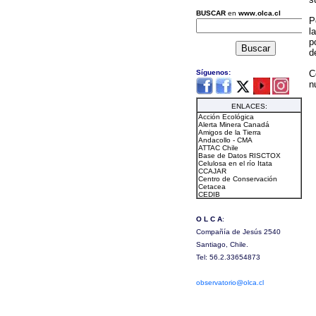
P
l
p
d
C
n