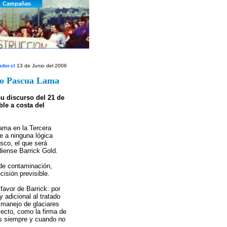
dor.cl
13 de Junio del 2006
to Pascua Lama
u discurso del 21 de
le a costa del
Lama en la Tercera
 a ninguna lógica
sco, el que será
iense Barrick Gold.
 de contaminación,
isión previsible.
favor de Barrick: por
 adicional al tratado
 manejo de glaciares
yecto, como la firma de
es siempre y cuando no