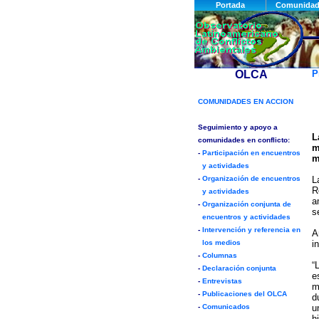
P
L
m
m
L
R
a
s
A
i
“
e
m
d
u
h