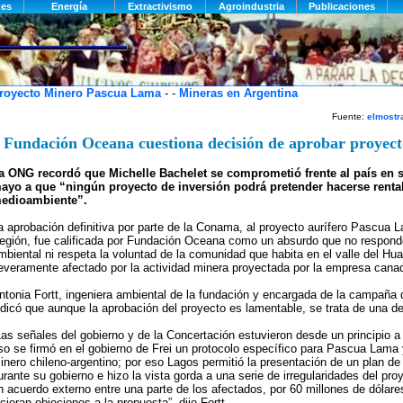
royecto Minero Pascua Lama
- -
Mineras en Argentina
Fuente:
elmostra
Fundación Oceana cuestiona decisión de aprobar proyec
a ONG recordó que Michelle Bachelet se comprometió frente al país en s
ayo a que “ningún proyecto de inversión podrá pretender hacerse rentab
edioambiente”.
a aprobación definitiva por parte de la Conama, al proyecto aurífero Pascua 
egión, fue calificada por Fundación Oceana como un absurdo que no responde
mbiental ni respeta la voluntad de la comunidad que habita en el valle del Hua
everamente afectado por la actividad minera proyectada por la empresa canad
ntonia Fortt, ingeniera ambiental de la fundación y encargada de la campaña
ndicó que aunque la aprobación del proyecto es lamentable, se trata de una dec
Las señales del gobierno y de la Concertación estuvieron desde un principio a 
so se firmó en el gobierno de Frei un protocolo específico para Pascua Lama y
inero chileno-argentino; por eso Lagos permitió la presentación de un plan de
urante su gobierno e hizo la vista gorda a una serie de irregularidades del pro
n acuerdo externo entre una parte de los afectados, por 60 millones de dólar
icieran objeciones a la propuesta”, dijo Fortt.