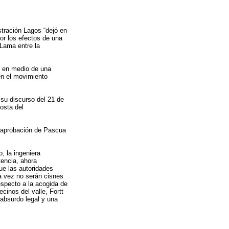
stración Lagos “dejó en
or los efectos de una
Lama entre la
e en medio de una
en el movimiento
su discurso del 21 de
osta del
 aprobación de Pascua
, la ingeniera
encia, ahora
ue las autoridades
a vez no serán cisnes
especto a la acogida de
cinos del valle, Fortt
absurdo legal y una