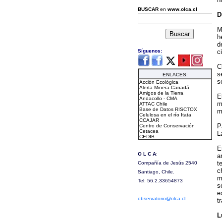
D
M
h
d
c
C
s
s
E
m
m
P
L
E
a
t
c
m
s
e
t
L