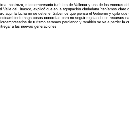
irna Inostroza, microempresaria turística de Vallenar y una de las voceras d
el Valle del Huasco, explicó que en la agrupación ciudadana “teníamos claro 
ero aquí la lucha no se detiene. Sabemos qué piensa el Gobierno y ojalá que 
edioambiente haga cosas concretas para no seguir regalando los recursos nat
icroempresarios de turismo estamos perdiendo y también se va a perder la c
ntregar a las nuevas generaciones.