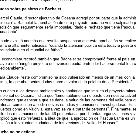
udas sobre palabras de Bachelet
arcel Claude, director ejecutivo de Oceana agregó por su parte que la admini
erencia” a Bachelet la aprobación de este proyecto, para no verse salpicado p
ecisión que seguramente sería impopular, “dado el rechazo que tiene Pascua 
iudadanía”.
laude explicó además que resulta sospechoso que esta aprobación se realic
emana altamente noticiosa, “cuando la atención pública está todavía puesta 
ecundario o en el mundial de fútbol”.
l economista recordó también que Bachelet se comprometió frente al país en 
ayo a que “ningún proyecto de inversión podrá pretender hacerse rentable a c
edioambiente”.
ara Claude, “este compromiso ha sido vulnerado en menos de un mes con la
ama, lo que abre serias dudas sobre el valor de la palabra de la Presidenta”.
n cuanto a los riesgos ambientales y sanitarios que implica el proyecto minero
mbiental de Oceana indica que “lamentablemente no bastó con nuestra advert
endremos que esperar a que se dañe la salud de las personas del valle para q
hilenas comiencen a pedir nuevos estudios y comisiones investigadoras. Est
uertos como en Valdivia, esta vez se va a tratar de personas”. Finalmente, r
ólo dos reclamaciones de las 46 presentadas por distintas organizaciones y ve
xplicó que esto “refuerza la idea de que la aprobación de Pascua Lama es un 
raición a la voluntad ciudadana de los vecinos del Valle del Huasco”.
ucha no se detiene