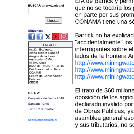
EIA de Barrick y permi
que no se tocaría los 
en parte por sus prom
CONAMA tiene una sóli
Barrick no ha explica
"accidentalmente" los
interrogantes sobre e
lados de la frontera A
http://www.miningwatc
http://www.miningwat
http://www.miningwa
El trato de $60 millon
oposición de los agric
declarado inválido por
de Obras Públicas, ya
asamblea general espe
y sus tributarios, no s