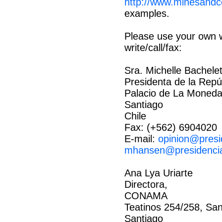
http://www.minesandc
examples.
Please use your own w
write/call/fax:
Sra. Michelle Bachelet
Presidenta de la Repú
Palacio de La Moned
Santiago
Chile
Fax: (+562) 6904020
E-mail:
opinion@presi
mhansen@presidencia
Ana Lya Uriarte
Directora,
CONAMA
Teatinos 254/258, San
Santiago