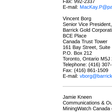
Fax: 992-2337
E-mail:
MacKay.P@par
Vincent Borg
Senior Vice Presiden
Barrick Gold Corporat
BCE Place
Canada Trust Tower
161 Bay Street, Suite
P.O. Box 212
Toronto, Ontario M5J
Telephone: (416) 307-
Fax: (416) 861-1509
E-mail:
vborg@barric
Jamie Kneen
Communications & Out
MiningWatch Canada c