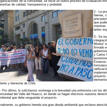
rganizaciones de la comunidad, se inicie un nuevo proceso de Evaluación Am
arantías de calidad, transparencia y probidad.
2.- La pro
faenas, 
precautor
que pudie
mientras 
antes ex
3.- Se re
integrac
Minera” e
firmado e
gobiernos
y Carlos
posterior
Estamos 
formulaci
ratificaci
implement
proyecto
elementos
nterés y bienestar de Chile.
.- Por último, le solicitamos sostenga a la brevedad una entrevista con los dir
omunidad del Valle del Huasco, en donde se hagan efectivos nuestros derech
mbiental que debe resguardar el proyecto.
inalmente, su gobierno hereda una gran deuda ambiental que reclama atenció