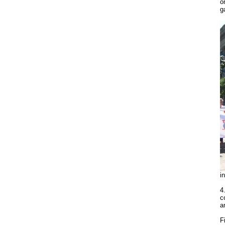
o
g
i
4
c
a
F