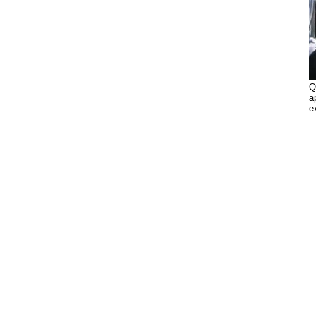
Q
a
e