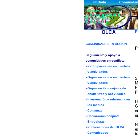
P
P
S
M
P
P
H
G
c
ú
N
e
t