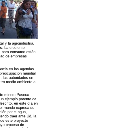
al y la agroindustria,
s. La creciente
les para consumo están
edad de empresas
tancia en las agendas
 preocupación mundial
, las autoridades en
stro medio ambiente a
cto minero Pascua
un ejemplo patente de
descrito, en este día en
 el mundo expresa su
ión por el agua,
rido traer ante Ud. la
 de este proyecto
uyo proceso de