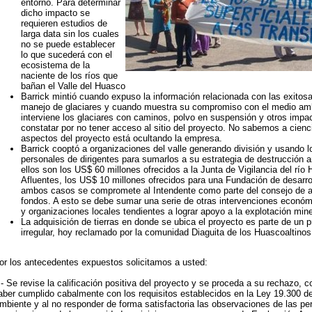
entorno. Para determinar
dicho impacto se
requieren estudios de
larga data sin los cuales
no se puede establecer
lo que sucederá con el
ecosistema de la
naciente de los ríos que
bañan el Valle del Huasco
Barrick mintió cuando expuso la información relacionada con las exitos
manejo de glaciares y cuando muestra su compromiso con el medio am
interviene los glaciares con caminos, polvo en suspensión y otros impac
constatar por no tener acceso al sitio del proyecto. No sabemos a cienci
aspectos del proyecto está ocultando la empresa.
Barrick cooptó a organizaciones del valle generando división y usando l
personales de dirigentes para sumarlos a su estrategia de destrucción 
ellos son los US$ 60 millones ofrecidos a la Junta de Vigilancia del río
Afluentes, los US$ 10 millones ofrecidos para una Fundación de desarrol
ambos casos se compromete al Intendente como parte del consejo de a
fondos. A esto se debe sumar una serie de otras intervenciones económ
y organizaciones locales tendientes a lograr apoyo a la explotación mine
La adquisición de tierras en donde se ubica el proyecto es parte de un 
irregular, hoy reclamado por la comunidad Diaguita de los Huascoaltinos
or los antecedentes expuestos solicitamos a usted:
.- Se revise la calificación positiva del proyecto y se proceda a su rechazo, 
aber cumplido cabalmente con los requisitos establecidos en la Ley 19.300 d
mbiente y al no responder de forma satisfactoria las observaciones de las pe