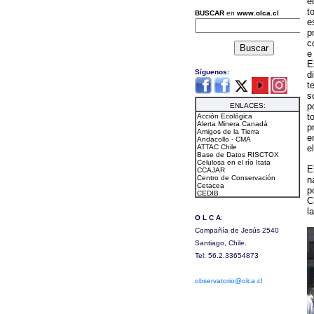
e
t
e
p
c
e
E
d
te
s
p
t
p
e
e
E
n
p
C
l