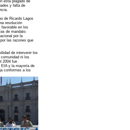
n está plagado de
dades y falta de
ncia.
no de Ricardo Lagos
na resolución
 favorable en los
ías de mandato.
cional por la
 por las razones que
lidad de intervenir los
a comunidad ni los
l 2004 fue
 EIA y la mayoría de
eja conformes a los