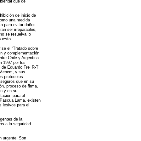
biental que dé
hibición de inicio de
como una medida
ia para evitar daños
ran ser irreparables,
no se resuelva lo
puesto.
vise el “Tratado sobre
ión y complementación
ntre Chile y Argentina
n 1997 por los
 de Eduardo Frei R-T
 Menem, y sus
es protocolos.
seguros que en su
ón, proceso de firma,
ón y en su
ación para el
 Pascua Lama, existen
 lesivos para el
igentes de la
os a la seguridad
n urgente. Son