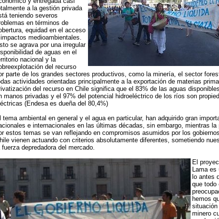
conómico y entregada casi
otalmente a la gestión privada
stá teniendo severos
roblemas en términos de
obertura, equidad en el acceso
 impactos medioambientales.
sto se agrava por una irregular
isponibilidad de aguas en el
rritorio nacional y la
obreexplotación del recurso
or parte de los grandes sectores productivos, como la minería, el sector forest
odas actividades orientadas principalmente a la exportación de materias prima
rivatización del recurso en Chile significa que el 83% de las aguas disponib
n manos privadas y el 97% del potencial hidroeléctrico de los ríos son propi
léctricas (Endesa es dueña del 80,4%)
l tema ambiental en general y el agua en particular, han adquirido gran impor
acionales e internacionales en las últimas décadas, sin embargo, mientras la
or estos temas se van reflejando en compromisos asumidos por los gobiernos
hile vienen actuando con criterios absolutamente diferentes, sometiendo nue
a fuerza depredadora del mercado.
El proye
Lama es 
lo antes 
que todo
preocupac
hemos que
situación
minero c