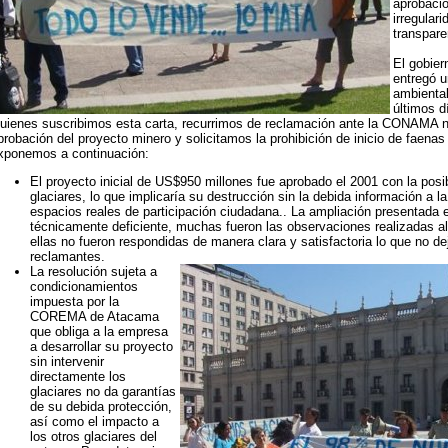
aprobació
irregulari
transpare
El gobier
entregó u
ambiental
últimos d
uienes suscribimos esta carta, recurrimos de reclamación ante la CONAMA na
probación del proyecto minero y solicitamos la prohibición de inicio de faenas
xponemos a continuación:
El proyecto inicial de US$950 millones fue aprobado el 2001 con la posibi
glaciares, lo que implicaría su destrucción sin la debida información a l
espacios reales de participación ciudadana.. La ampliación presentada e
técnicamente deficiente, muchas fueron las observaciones realizadas al
ellas no fueron respondidas de manera clara y satisfactoria lo que no d
reclamantes.
La resolución sujeta a
condicionamientos
impuesta por la
COREMA de Atacama
que obliga a la empresa
a desarrollar su proyecto
sin intervenir
directamente los
glaciares no da garantías
de su debida protección,
así como el impacto a
los otros glaciares del