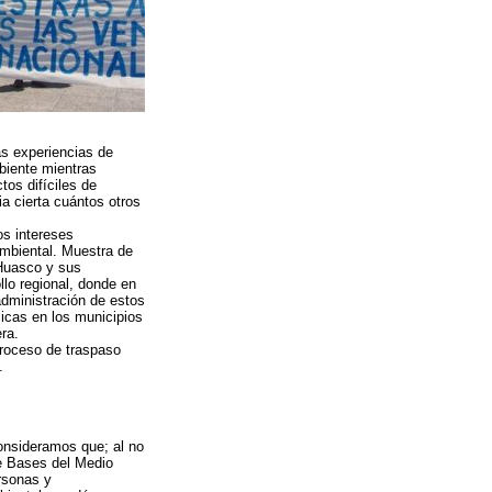
as experiencias de
biente mientras
tos difíciles de
a cierta cuántos otros
os intereses
ambiental. Muestra de
 Huasco y sus
lo regional, donde en
dministración de estos
icas en los municipios
ra.
proceso de traspaso
.
consideramos que; al no
e Bases del Medio
rsonas y