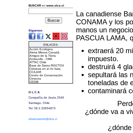
La canadiense Bar
CONAMA y los polí
manos un negocio 
PASCUA LAMA, q
extraerá 20 mi
impuesto.
destruirá 4 gla
sepultará las n
toneladas de e
contaminará co
Perd
¿dónde va a viv
¿dónde 