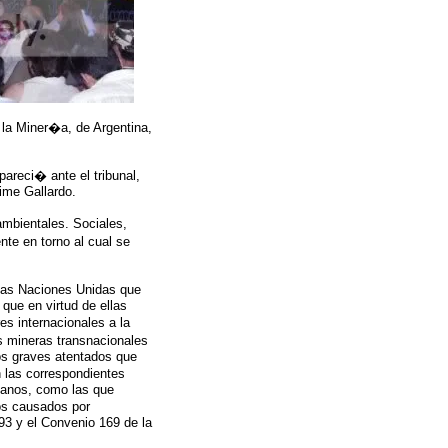
la Miner�a, de Argentina,
areci� ante el tribunal,
ime Gallardo.
mbientales. Sociales,
te en torno al cual se
las Naciones Unidas que
ue en virtud de ellas
s internacionales a la
 mineras transnacionales
os graves atentados que
n las correspondientes
manos, como las que
os causados por
93 y el Convenio 169 de la