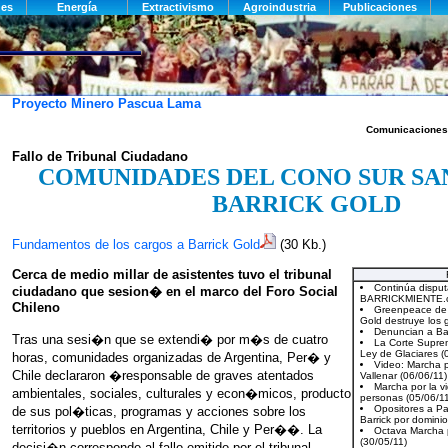
Proyecto Minero Pascua Lama
Comunicacione
Fallo de Tribunal Ciudadano
COMUNIDADES DEL CONO SUR SA
BARRICK GOLD
Fundamentos de los cargos a Barrick Gold
(30 Kb.)
Cerca de medio millar de asistentes tuvo el tribunal
ciudadano que sesion� en el marco del Foro Social
Chileno
Tras una sesi�n que se extendi� por m�s de cuatro
horas, comunidades organizadas de Argentina, Per� y
Chile declararon �responsable de graves atentados
ambientales, sociales, culturales y econ�micos, producto
de sus pol�ticas, programas y acciones sobre los
territorios y pueblos en Argentina, Chile y Per��. La
decisi�n corresponde al fallo emitido por el tribunal