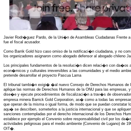
Javier Rodr�guez Pardo, de la Uni�n de Asambleas Ciudadanas Frente a 
fue el fiscal acusador.
Como Barrik Gold hizo caso omiso de la notificaci�n ciudadana, y no comp
los organizadores asignaron como abogado defensor al abogado chileno Ja
Los principales fundamentos de la resoluci�n dicen relaci�n con da�os a
econ�micos y culturales irreversibles a las comunidades y el medio ambien
pretende desarrollar el proyecto Pascua Lama
El tribunal tambi�n exigi� �al nuevo Consejo de Derechos Humanos de 
aplique las normas de Derechos Humanos de la ONU para las empresas, y q
dise�e y ejecute procedimientos de fiscalizaci�n a trav�s de observadore
empresa minera Barrick Gold Corporation, as� como a todas las empresas
que operan de la misma o igual forma, de modo que se puedan constatar l
aqu� se describen, someterlos a la justicia internacional y que se aplique
sanciones contempladas por el derecho internacional de los Derechos Hu
establece por ejemplo el Convenio sobre responsabilidad civil por los da�
actividades peligrosas para el medio ambiente (Convenio de Lugano) de 19
OIT�.