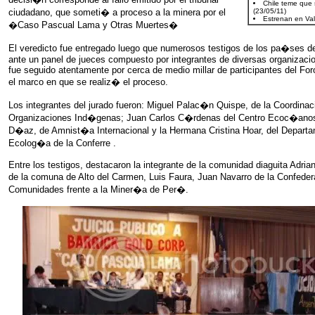
ciudadano, que someti� a proceso a la minera por el
�Caso Pascual Lama y Otras Muertes�
El veredicto fue entregado luego que numerosos testigos de los pa�ses de
ante un panel de jueces compuesto por integrantes de diversas organizacio
fue seguido atentamente por cerca de medio millar de participantes del For
el marco en que se realiz� el proceso.
Los integrantes del jurado fueron: Miguel Palac�n Quispe, de la Coordina
Organizaciones Ind�genas; Juan Carlos C�rdenas del Centro Ecoc�anos
D�az, de Amnist�a Internacional y la Hermana Cristina Hoar, del Departa
Ecolog�a de la Conferre .
Entre los testigos, destacaron la integrante de la comunidad diaguita Adrian
de la comuna de Alto del Carmen, Luis Faura, Juan Navarro de la Confede
Comunidades frente a la Miner�a de Per�.