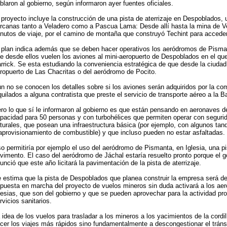
blaron al gobierno, según informaron ayer fuentes oficiales.
 proyecto incluye la construcción de una pista de aterrizaje en Despoblados,
rcanas tanto a Veladero como a Pascua Lama: Desde allí hasta la mina de V
nutos de viaje, por el camino de montaña que construyó Techint para acceder
 plan indica además que se deben hacer operativos los aeródromos de Pisman
e desde ellos vuelen los aviones al mini-aeropuerto de Despoblados en el que 
rrick. Se esta estudiando la conveniencia estratégica de que desde la ciudad 
ropuerto de Las Chacritas o del aeródromo de Pocito.
n no se conocen los detalles sobre si los aviones serán adquiridos por la co
quilados a alguna contratista que preste el servicio de transporte aéreo a la Ba
ro lo que sí le informaron al gobierno es que están pensando en aeronaves d
pacidad para 50 personas y con turbohélices que permiten operar con segurid
turales, que posean una infraestructura básica (por ejemplo, con algunos tan
aprovisionamiento de combustible) y que incluso pueden no estar asfaltadas.
o permitiría por ejemplo el uso del aeródromo de Pismanta, en Iglesia, una pis
vimento. El caso del aeródromo de Jáchal estaría resuelto pronto porque el g
unció que este año licitará la pavimentación de la pista de aterrizaje.
 estima que la pista de Despoblados que planea construir la empresa será de
 puesta en marcha del proyecto de vuelos mineros sin duda activará a los ae
lesias, que son del gobierno y que se pueden aprovechar para la actividad pro
rvicios sanitarios.
 idea de los vuelos para trasladar a los mineros a los yacimientos de la cordil
cer los viajes más rápidos sino fundamentalmente a descongestionar el tránsi