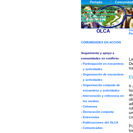
Co
Pa
La
De
tr
E
Ir
ho
as
ob
ad
ru
un
co
Po
lo