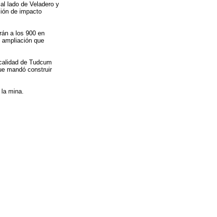
l lado de Veladero y
ción de impacto
án a los 900 en
e ampliación que
ocalidad de Tudcum
ue mandó construir
 la mina.