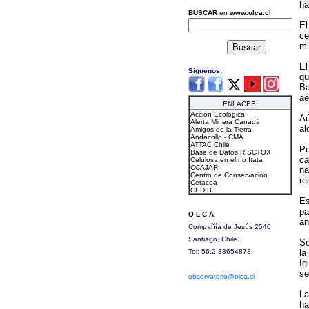
ha
El
ce
mi
El
qu
Ba
ae
Aú
al
Pe
ca
na
re
Es
pa
an
Se
la
Ig
se
La
ha