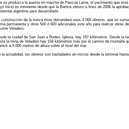
e se produzca la puesta en marcha de Pascua Lama, el yacimiento que está a
yo inicio es inminente desde que la Barrick obtuvo a fines de 2006 la aproba
biental argentina para desarrollarlo.
 construcción de la nueva mina demandará unos 4.000 obreros, que se sumar
rma permanente y otros 500 ó 600 adicionales este año para realizar obras d
sume Veladero.
sde la ciudad de San Juan a Rodeo, Iglesia, hay 197 kilómetros. Desde la l
sta la mina de Veladero hay 156 kilómetros más por el camino de montaña q
rrick a 4.000 metros de altura sobre el nivel del mar.
 la actualidad, los obreros son trasladados en micros desde la terminal hasta