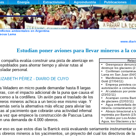
nflictos ambientales en Argentina
scua Lama
www.diari
Estudian poner aviones para llevar mineros a la co
 compañía evalúa construir una pista de aterrizaje en
Relac
spoblados para ahorrar tiempo y aliviar rutas al
asladar personal.
LIZABETH PÉREZ - DIARIO DE CUYO
 a Veladero en micro puede demandar hasta 8 largas
ras, con el impacto adicional de la puna que causa el
censo a la cordillera. Un avión para el traslado de los
reros mineros achica a un tercio ese mismo viaje. Y
emás sería la alternativa más eficaz para aliviar las
tas al yacimiento que cobrarán una actividad infernal
a vez que empiece la construcción de Pascua Lama
n una demanda de 4.000 obreros.
r eso es que estos días la Barrick está evaluando seriamente instrumentar vu
s obreros mineros a los yacimientos, un proyecto del cual los directivos de l