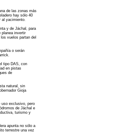
 una de las zonas más
eladero hay sólo 40
 al yacimiento.
ta y de Jáchal, para
planea invertir
los vuelos partan del
mpañía o serán
rrick.
el tipo DAS, con
ad en pistas
ques de
ta natural, sin
obernador Gioja
 uso exclusivo, pero
ródromos de Jáchal e
ductiva, turismo y
lera apunta no sólo a
to terrestre una vez